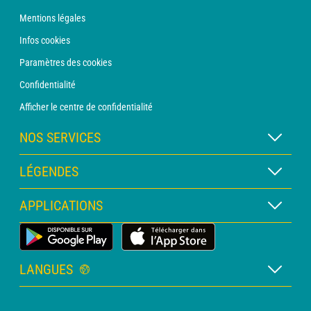
Mentions légales
Infos cookies
Paramètres des cookies
Confidentialité
Afficher le centre de confidentialité
NOS SERVICES
Abonnement METEO Xpert
LÉGENDES
Abonnement METEO PRO
Légende des cartes
APPLICATIONS
Consultation avec un prévisionniste
Légende des pictogrammes
Bulletin PRO
Application Météo Terrestre
Glossaire
Alertes
LANGUES
Certificats d'intempéries
Français
Relevés sur mesure