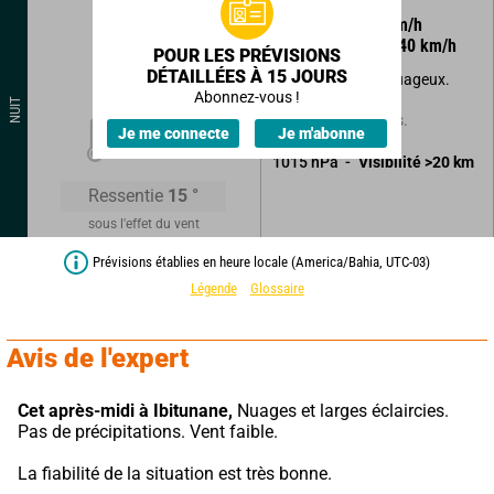
90
°
14
km/h
Rafales à
40
km/h
POUR LES PRÉVISIONS
DÉTAILLÉES À 15 JOURS
Beau temps peu nuageux.
Abonnez-vous !
NUIT
Sans précipitations.
17
°
Je me connecte
Je m'abonne
1015
hPa
Visibilité
>20
km
Ressentie
15
°
sous l'effet du vent
Prévisions établies en heure locale (America/Bahia, UTC-03)
Légende
Glossaire
Avis de l'expert
Cet après-midi à Ibitunane,
 Nuages et larges éclaircies. 
Pas de précipitations. Vent faible.
La fiabilité de la situation est très bonne.