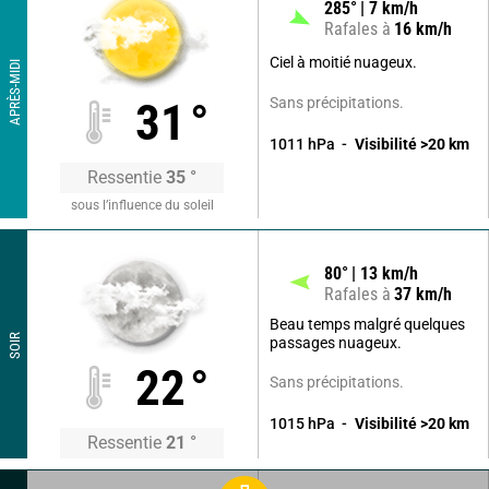
285
°
7
km/h
Rafales à
16
km/h
Ciel à moitié nuageux.
APRÈS-MIDI
Sans précipitations.
31
°
1011
hPa
Visibilité
>20
km
Ressentie
35
°
sous l’influence du soleil
80
°
13
km/h
Rafales à
37
km/h
Beau temps malgré quelques
SOIR
passages nuageux.
22
°
Sans précipitations.
1015
hPa
Visibilité
>20
km
Ressentie
21
°