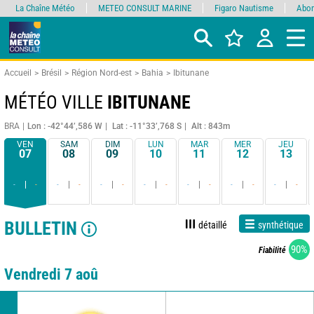
La Chaîne Météo
METEO CONSULT MARINE
Figaro Nautisme
Abon
Accueil
Brésil
Région Nord-est
Bahia
Ibitunane
MÉTÉO VILLE
IBITUNANE
BRA
Lon : -42°44’,586 W
Lat : -11°33’,768 S
Alt : 843m
VEN
SAM
DIM
LUN
MAR
MER
JEU
07
08
09
10
11
12
13
-
-
-
-
-
-
-
-
-
-
-
-
-
-
BULLETIN
détaillé
synthétique
90%
Fiabilité
Vendredi 7 aoû