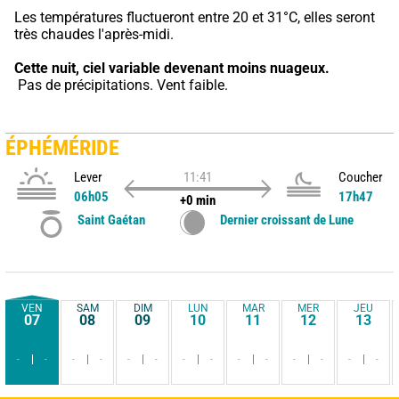
Les températures fluctueront entre 20 et 31°C, elles seront 
très chaudes l'après-midi.
Cette nuit,
ciel variable devenant moins nuageux.
 Pas de précipitations. Vent faible.
ÉPHÉMÉRIDE
Lever
11:41
Coucher
06h05
17h47
+0 min
Saint Gaétan
Dernier croissant de Lune
VEN
SAM
DIM
LUN
MAR
MER
JEU
07
08
09
10
11
12
13
-
-
-
-
-
-
-
-
-
-
-
-
-
-