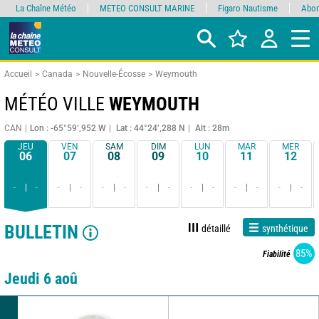
La Chaîne Météo
METEO CONSULT MARINE
Figaro Nautisme
Abon
Accueil
Canada
Nouvelle-Écosse
Weymouth
MÉTÉO VILLE
WEYMOUTH
CAN
Lon : -65°59’,952 W
Lat : 44°24’,288 N
Alt : 28m
JEU
VEN
SAM
DIM
LUN
MAR
MER
06
07
08
09
10
11
12
-
-
-
-
-
-
-
-
-
-
-
-
-
-
BULLETIN
détaillé
synthétique
85%
Fiabilité
Jeudi 6 aoû