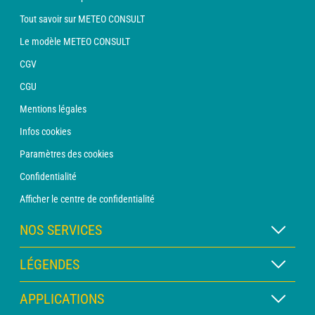
Tout savoir sur METEO CONSULT
Le modèle METEO CONSULT
CGV
CGU
Mentions légales
Infos cookies
Paramètres des cookies
Confidentialité
Afficher le centre de confidentialité
NOS SERVICES
Abonnement METEO Xpert
LÉGENDES
Abonnement METEO PRO
Légende des cartes
APPLICATIONS
Consultation avec un prévisionniste