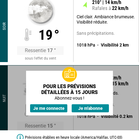
210
°
14
km/h
Rafales à
22
km/h
Ciel clair. Ambiance brumeuse.
Visibilité réduite.
SOIR
19
°
Sans précipitations.
1018
hPa
Visibilité
2
km
Ressentie
17
°
sous l'effet du vent
200
°
10
km/h
Rafales à
15
km/h
POUR LES PRÉVISIONS
DÉTAILLÉES À 15 JOURS
Brumes et brouillards.
NUIT
Abonnez-vous !
Sans précipitations.
17
°
Je me connecte
Je m'abonne
1018
hPa
Visibilité
0.2
km
Ressentie
15
°
Prévisions établies en heure locale (America/Halifax, UTC-03)