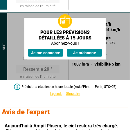
en raison de l'humidité
220
°
7
km/h
Rafales à
14
km/h
POUR LES PRÉVISIONS
DÉTAILLÉES À 15 JOURS
Eclaircies et passages
nuageux parfois denses.
Abonnez-vous !
NUIT
26
°
Je me connecte
Je m'abonne
Sans précipitations.
1007
hPa
Visibilité
5
km
Ressentie
29
°
en raison de l'humidité
Prévisions établies en heure locale (Asia/Phnom_Penh, UTC+07)
Légende
Glossaire
Avis de l'expert
Aujourd'hui à Ampil Phsem,
le ciel restera très chargé.