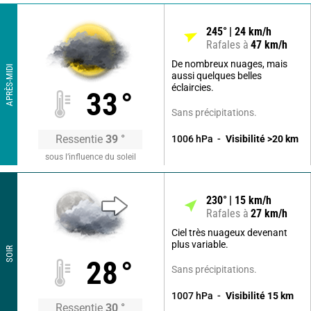
245
°
24
km/h
Rafales à
47
km/h
De nombreux nuages, mais
APRÈS-MIDI
aussi quelques belles
éclaircies.
33
°
Sans précipitations.
Ressentie
39
°
1006
hPa
Visibilité
>20
km
sous l’influence du soleil
230
°
15
km/h
Rafales à
27
km/h
Ciel très nuageux devenant
plus variable.
SOIR
28
°
Sans précipitations.
1007
hPa
Visibilité
15
km
Ressentie
30
°