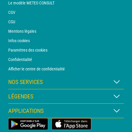
Le modèle METEO CONSULT
CGV
CGU
Mentions légales
Infos cookies
Paramètres des cookies
Confidentialité
Afficher le centre de confidentialité
NOS SERVICES
Abonnement METEO Xpert
LÉGENDES
Abonnement METEO PRO
Légende des cartes
APPLICATIONS
Consultation avec un prévisionniste
Légende des pictogrammes
Bulletin PRO
Application Météo Terrestre
Glossaire