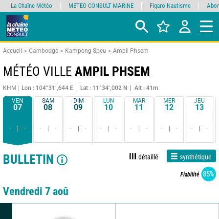
La Chaîne Météo
METEO CONSULT MARINE
Figaro Nautisme
Abon
Accueil
Cambodge
Kampong Speu
Ampil Phsem
MÉTÉO VILLE
AMPIL PHSEM
KHM
Lon : 104°31’,644 E
Lat : 11°34’,002 N
Alt : 41m
VEN
SAM
DIM
LUN
MAR
MER
JEU
07
08
09
10
11
12
13
-
-
-
-
-
-
-
-
-
-
-
-
-
-
BULLETIN
détaillé
synthétique
85%
Fiabilité
Vendredi 7 aoû