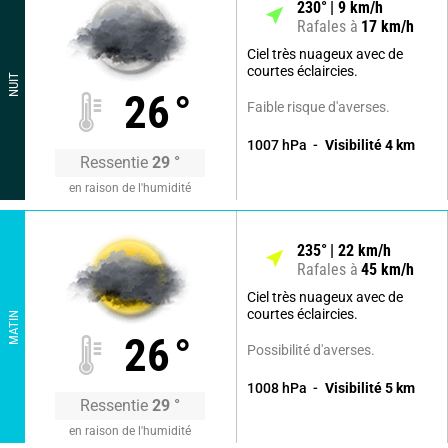
230
°
9
km/h
Rafales à
17
km/h
Ciel très nuageux avec de
courtes éclaircies.
NUIT
26
°
Faible risque d'averses.
1007
hPa
Visibilité
4
km
Ressentie
29
°
en raison de l'humidité
235
°
22
km/h
Rafales à
45
km/h
Ciel très nuageux avec de
courtes éclaircies.
MATIN
26
°
Possibilité d'averses.
1008
hPa
Visibilité
5
km
Ressentie
29
°
en raison de l'humidité