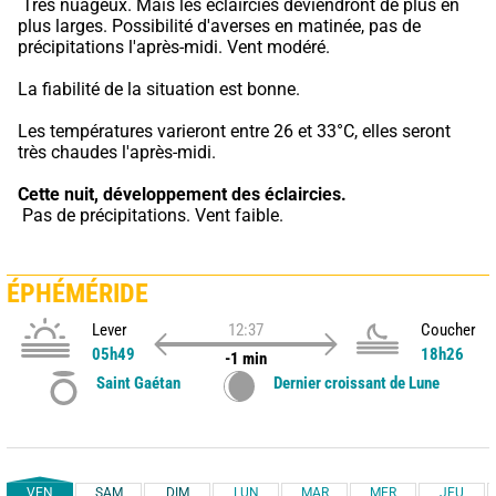
 Très nuageux. Mais les éclaircies deviendront de plus en 
plus larges. Possibilité d'averses en matinée, pas de 
précipitations l'après-midi. Vent modéré.
La fiabilité de la situation est bonne.
Les températures varieront entre 26 et 33°C, elles seront 
très chaudes l'après-midi.
Cette nuit,
développement des éclaircies.
 Pas de précipitations. Vent faible.
ÉPHÉMÉRIDE
Lever
12:37
Coucher
05h49
18h26
-1 min
Saint Gaétan
Dernier croissant de Lune
VEN
SAM
DIM
LUN
MAR
MER
JEU