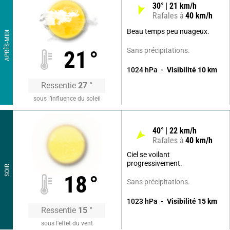
30
°
21
km/h
Rafales à
40
km/h
Beau temps peu nuageux.
APRÈS-MIDI
Sans précipitations.
21
°
1024
hPa
Visibilité
10
km
Ressentie
27
°
sous l’influence du soleil
40
°
22
km/h
Rafales à
40
km/h
Ciel se voilant
progressivement.
SOIR
18
°
Sans précipitations.
1023
hPa
Visibilité
15
km
Ressentie
15
°
sous l'effet du vent