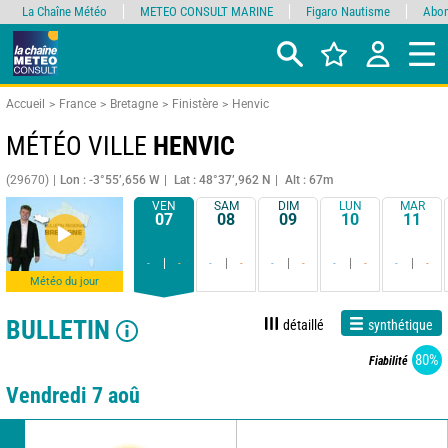
La Chaîne Météo
METEO CONSULT MARINE
Figaro Nautisme
Abon
Accueil
France
Bretagne
Finistère
Henvic
MÉTÉO VILLE
HENVIC
(29670)
Lon : -3°55’,656 W
Lat : 48°37’,962 N
Alt : 67m
VEN
SAM
DIM
LUN
MAR
07
08
09
10
11
-
-
-
-
-
-
-
-
-
-
Météo du jour
BULLETIN
détaillé
synthétique
80%
Fiabilité
Vendredi 7 aoû