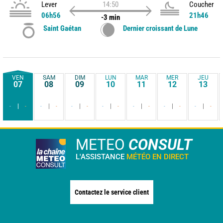
Lever
14:50
Coucher
06h56
21h46
-3 min
Saint Gaétan
Dernier croissant de Lune
VEN
SAM
DIM
LUN
MAR
MER
JEU
07
08
09
10
11
12
13
-
-
-
-
-
-
-
-
-
-
-
-
-
-
METEO
CONSULT
L'ASSISTANCE
MÉTÉO EN DIRECT
Contactez le service client