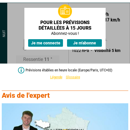
90
°
9
km/h
Rafales à
17
km/h
POUR LES PRÉVISIONS
DÉTAILLÉES À 15 JOURS
Ciel voilé.
NUIT
Abonnez-vous !
Sans précipitations.
12
°
Je me connecte
Je m'abonne
1022
hPa
Visibilité
5
km
Ressentie
11
°
Prévisions établies en heure locale (Europe/Paris, UTC+02)
Légende
Glossaire
Avis de l'expert