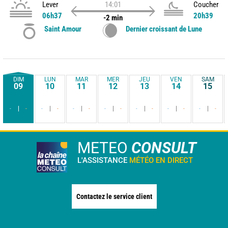
Lever
14:01
Coucher
06h37
20h39
-2 min
Saint Amour
Dernier croissant de Lune
DIM
LUN
MAR
MER
JEU
VEN
SAM
09
10
11
12
13
14
15
-
-
-
-
-
-
-
-
-
-
-
-
-
-
METEO
CONSULT
L'ASSISTANCE
MÉTÉO EN DIRECT
Contactez le service client