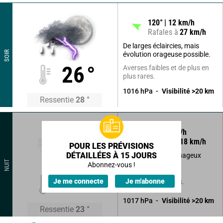
120
°
12
km/h
Rafales à
27
km/h
De larges éclaircies, mais
SOIR
évolution orageuse possible.
26
°
Averses faibles et de plus en
plus rares.
1016
hPa
Visibilité
>20
km
Ressentie
28
°
90
°
7
km/h
Rafales à
18
km/h
POUR LES PRÉVISIONS
DÉTAILLÉES À 15 JOURS
Beau temps peu nuageux
NUIT
devenant variable.
Abonnez-vous !
22
°
Je me connecte
Je m'abonne
Sans précipitations.
1017
hPa
Visibilité
>20
km
Ressentie
23
°