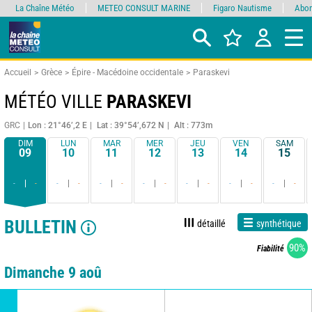
La Chaîne Météo
METEO CONSULT MARINE
Figaro Nautisme
Abon
Accueil
Grèce
Épire - Macédoine occidentale
Paraskevi
MÉTÉO VILLE
PARASKEVI
GRC
Lon : 21°46’,2 E
Lat : 39°54’,672 N
Alt : 773m
DIM
LUN
MAR
MER
JEU
VEN
SAM
09
10
11
12
13
14
15
-
-
-
-
-
-
-
-
-
-
-
-
-
-
BULLETIN
détaillé
synthétique
90%
Fiabilité
Dimanche 9 aoû