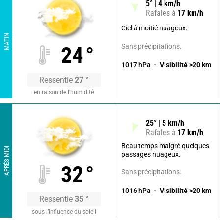
5
°
4
km/h
Rafales à
17
km/h
Ciel à moitié nuageux.
MATIN
Sans précipitations.
24
°
1017
hPa
Visibilité
>20
km
Ressentie
27
°
en raison de l'humidité
25
°
5
km/h
Rafales à
17
km/h
Beau temps malgré quelques
APRÈS-MIDI
passages nuageux.
32
°
Sans précipitations.
1016
hPa
Visibilité
>20
km
Ressentie
35
°
sous l’influence du soleil