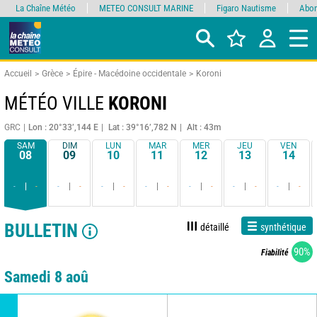
La Chaîne Météo
METEO CONSULT MARINE
Figaro Nautisme
Abon
Accueil
Grèce
Épire - Macédoine occidentale
Koroni
MÉTÉO VILLE
KORONI
GRC
Lon : 20°33’,144 E
Lat : 39°16’,782 N
Alt : 43m
SAM
DIM
LUN
MAR
MER
JEU
VEN
08
09
10
11
12
13
14
-
-
-
-
-
-
-
-
-
-
-
-
-
-
BULLETIN
détaillé
synthétique
90%
Fiabilité
Samedi 8 aoû