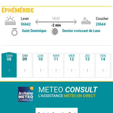
ÉPHÉMÉRIDE
Lever
14:01
Coucher
06h42
20h44
-2 min
Saint Dominique
Dernier croissant de Lune
SAM
DIM
LUN
MAR
MER
JEU
VEN
08
09
10
11
12
13
14
-
-
-
-
-
-
-
-
-
-
-
-
-
-
METEO
CONSULT
L'ASSISTANCE
MÉTÉO EN DIRECT