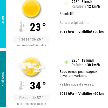
225
°
6
km/h
Rafales à
12
km/h
Ensoleillé.
MATIN
Sans précipitations.
23
°
1011
hPa
Visibilité
>20
km
Ressentie
26
°
en raison de l'humidité
225
°
13
km/h
Rafales à
30
km/h
Beau temps peu nuageux
APRÈS-MIDI
devenant variable.
34
°
Faible risque d'averses.
1011
hPa
Visibilité
>20
km
Ressentie
37
°
sous l’influence du soleil