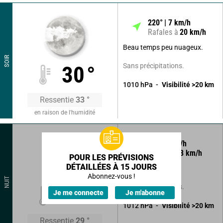
220
°
7
km/h
Rafales à
20
km/h
Beau temps peu nuageux.
SOIR
Sans précipitations.
30
°
1010
hPa
Visibilité
>20
km
Ressentie
33
°
en raison de l'humidité
70
°
4
km/h
Rafales à
8
km/h
POUR LES PRÉVISIONS
DÉTAILLÉES À 15 JOURS
Ciel clair.
Abonnez-vous !
NUIT
Sans précipitations.
26
°
Je me connecte
Je m'abonne
1012
hPa
Visibilité
>20
km
Ressentie
29
°