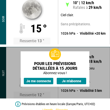
10
°
12
km/h
Rafales à
29
km/h
Ciel clair.
SOIR
Sans précipitations.
15
°
1026
hPa
Visibilité
>20
km
Ressentie
13
°
325
°
7
km/h
Rafales à
18
km/h
POUR LES PRÉVISIONS
DÉTAILLÉES À 15 JOURS
Ciel clair devenant peu
NUIT
nuageux.
Abonnez-vous !
13
°
Je me connecte
Je m'abonne
Sans précipitations.
1026
hPa
Visibilité
5
km
Ressentie
12
°
Prévisions établies en heure locale (Europe/Paris, UTC+02)
Légende
Glossaire