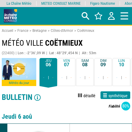
La Chaîne Météo
METEO CONSULT MARINE
Figaro Nautisme
Abon
Accueil
France
Bretagne
Côtes-d'Armor
Coëtmieux
MÉTÉO VILLE
COËTMIEUX
(22400)
Lon : -2°36’,09 W
Lat : 48°29’,454 N
Alt : 53m
JEU
VEN
SAM
DIM
LUN
06
07
08
09
10
-
-
-
-
-
-
-
-
-
-
Météo du jour
BULLETIN
détaillé
synthétique
80%
Fiabilité
Jeudi 6 aoû