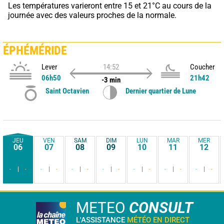
Les températures varieront entre 15 et 21°C au cours de la 
journée avec des valeurs proches de la normale.
ÉPHÉMÉRIDE
Lever
14:52
Coucher
06h50
21h42
-3 min
Saint Octavien
Dernier quartier de Lune
JEU
VEN
SAM
DIM
LUN
MAR
MER
06
07
08
09
10
11
12
-
-
-
-
-
-
-
-
-
-
-
-
-
-
METEO
CONSULT
L'ASSISTANCE
MÉTÉO EN DIRECT