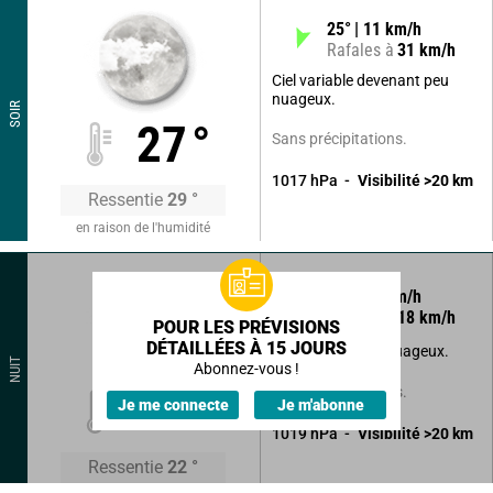
25
°
11
km/h
Rafales à
31
km/h
Ciel variable devenant peu
nuageux.
SOIR
27
°
Sans précipitations.
1017
hPa
Visibilité
>20
km
Ressentie
29
°
en raison de l'humidité
25
°
10
km/h
Rafales à
18
km/h
POUR LES PRÉVISIONS
DÉTAILLÉES À 15 JOURS
Beau temps peu nuageux.
NUIT
Abonnez-vous !
Sans précipitations.
21
°
Je me connecte
Je m'abonne
1019
hPa
Visibilité
>20
km
Ressentie
22
°