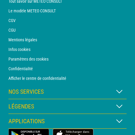
Tout savoir sur METEO CONSULT
Le modèle METEO CONSULT
CGV
CGU
Mentions légales
Infos cookies
Paramètres des cookies
Confidentialité
Afficher le centre de confidentialité
NOS SERVICES
Abonnement METEO Xpert
LÉGENDES
Abonnement METEO PRO
Légende des cartes
APPLICATIONS
Consultation avec un prévisionniste
Légende des pictogrammes
Bulletin PRO
Application Météo Terrestre