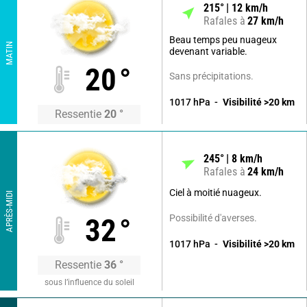
215
°
12
km/h
Rafales à
27
km/h
Beau temps peu nuageux
MATIN
devenant variable.
20
°
Sans précipitations.
1017
hPa
Visibilité
>20
km
Ressentie
20
°
245
°
8
km/h
Rafales à
24
km/h
Ciel à moitié nuageux.
APRÈS-MIDI
Possibilité d'averses.
32
°
1017
hPa
Visibilité
>20
km
Ressentie
36
°
sous l’influence du soleil