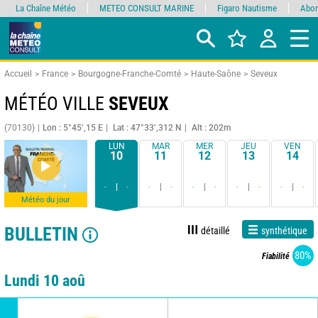
La Chaîne Météo
METEO CONSULT MARINE
Figaro Nautisme
Abon
Accueil
France
Bourgogne-Franche-Comté
Haute-Saône
Seveux
MÉTÉO VILLE
SEVEUX
(70130)
Lon : 5°45’,15 E
Lat : 47°33’,312 N
Alt : 202m
LUN
MAR
MER
JEU
VEN
10
11
12
13
14
-
-
-
-
-
-
-
-
-
-
Météo du jour
BULLETIN
détaillé
synthétique
80%
Fiabilité
Lundi 10 aoû