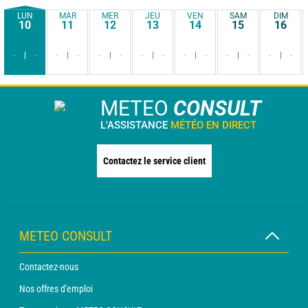
LUN
MAR
MER
JEU
VEN
SAM
DIM
10
11
12
13
14
15
16
-
-
-
-
-
-
-
-
-
-
-
-
-
-
METEO
CONSULT
L'ASSISTANCE
MÉTÉO EN DIRECT
Contactez le service client
METEO CONSULT
Contactez-nous
Nos offres d'emploi