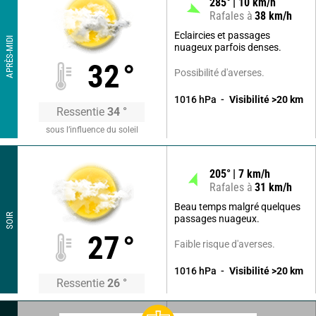
285
°
10
km/h
Rafales à
38
km/h
Eclaircies et passages
APRÈS-MIDI
nuageux parfois denses.
32
°
Possibilité d'averses.
1016
hPa
Visibilité
>20
km
Ressentie
34
°
sous l’influence du soleil
205
°
7
km/h
Rafales à
31
km/h
Beau temps malgré quelques
SOIR
passages nuageux.
27
°
Faible risque d'averses.
1016
hPa
Visibilité
>20
km
Ressentie
26
°