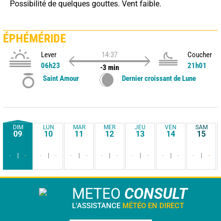
 Possibilité de quelques gouttes. Vent faible.
ÉPHÉMÉRIDE
Lever
14:37
Coucher
06h23
21h01
-3 min
Saint Amour
Dernier croissant de Lune
DIM
LUN
MAR
MER
JEU
VEN
SAM
09
10
11
12
13
14
15
-
-
-
-
-
-
-
-
-
-
-
-
-
-
METEO
CONSULT
L'ASSISTANCE
MÉTÉO EN DIRECT