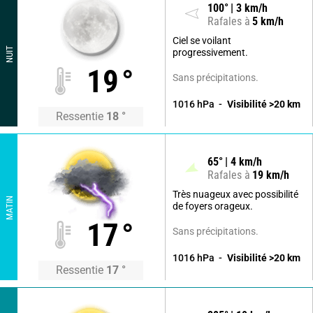
100
°
3
km/h
Rafales à
5
km/h
Ciel se voilant
NUIT
progressivement.
19
°
Sans précipitations.
1016
hPa
Visibilité
>20
km
Ressentie
18
°
65
°
4
km/h
Rafales à
19
km/h
Très nuageux avec possibilité
MATIN
de foyers orageux.
17
°
Sans précipitations.
1016
hPa
Visibilité
>20
km
Ressentie
17
°