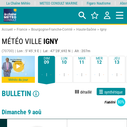
La Chaîne Météo
METEO CONSULT MARINE
Figaro Nautisme
Abon
Accueil
France
Bourgogne-Franche-Comté
Haute-Saône
Igny
MÉTÉO VILLE
IGNY
(70700)
Lon : 5°45’,9 E
Lat : 47°28’,692 N
Alt : 207m
DIM
LUN
MAR
MER
JEU
09
10
11
12
13
-
-
-
-
-
-
-
-
-
-
Météo du jour
BULLETIN
détaillé
synthétique
80%
Fiabilité
Dimanche 9 aoû