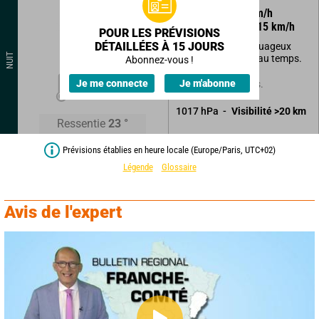
195
°
5
km/h
Rafales à
15
km/h
POUR LES PRÉVISIONS
DÉTAILLÉES À 15 JOURS
Légers passages nuageux
NUIT
n'altérant pas le beau temps.
Abonnez-vous !
21
°
Je me connecte
Je m'abonne
Sans précipitations.
1017
hPa
Visibilité
>20
km
Ressentie
23
°
Prévisions établies en heure locale (Europe/Paris, UTC+02)
Légende
Glossaire
Avis de l'expert