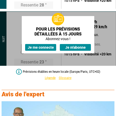
1015
hPa
Visibilité
>20
km
Ressentie
28
°
95
°
8
km/h
Rafales à
29
km/h
POUR LES PRÉVISIONS
DÉTAILLÉES À 15 JOURS
Ciel à moitié nuageux.
NUIT
Abonnez-vous !
Faible risque d'averses.
21
°
Je me connecte
Je m'abonne
1015
hPa
Visibilité
>20
km
Ressentie
23
°
Prévisions établies en heure locale (Europe/Paris, UTC+02)
Légende
Glossaire
Avis de l'expert