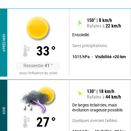
150
°
8
km/h
Rafales à
22
km/h
Ensoleillé.
APRÈS-MIDI
Sans précipitations.
33
°
1015
hPa
Visibilité
>20
km
Ressentie
41
°
sous l’influence du soleil
130
°
18
km/h
Rafales à
44
km/h
De larges éclaircies, mais
SOIR
évolution orageuse possible.
27
°
Quelques averses faibles.