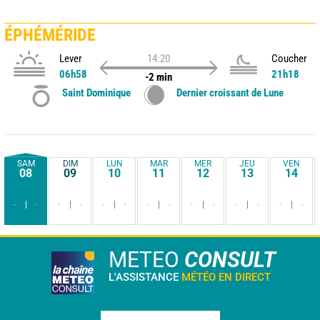
ÉPHÉMÉRIDE
Lever
14:20
Coucher
06h58
21h18
-2 min
Saint Dominique
Dernier croissant de Lune
SAM
DIM
LUN
MAR
MER
JEU
VEN
08
09
10
11
12
13
14
-
-
-
-
-
-
-
-
-
-
-
-
-
-
METEO
CONSULT
L'ASSISTANCE
MÉTÉO EN DIRECT