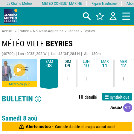
La Chaîne Météo
METEO CONSULT MARINE
Figaro Nautisme
Abon
Accueil
France
Nouvelle-Aquitaine
Landes
Beyries
MÉTÉO VILLE
BEYRIES
(40700)
Lon : 0°38’,202 W
Lat : 43°34’,284 N
Alt : 130m
SAM
DIM
LUN
MAR
MER
08
09
10
11
12
-
-
-
-
-
-
-
-
-
-
Météo du jour
BULLETIN
détaillé
synthétique
70%
Fiabilité
Samedi 8 aoû
Alerte météo -
Canicule durable et orages au sud-ouest