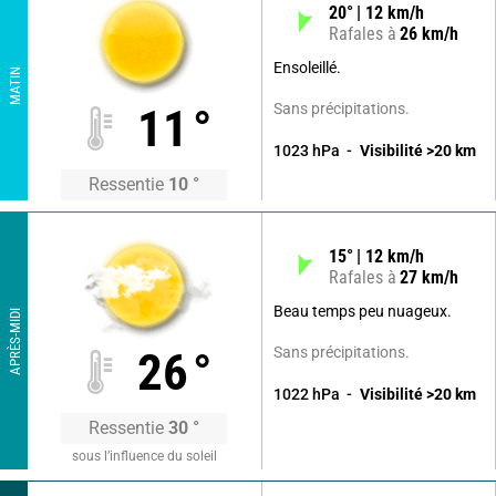
20
°
12
km/h
Rafales à
26
km/h
Ensoleillé.
MATIN
Sans précipitations.
11
°
1023
hPa
Visibilité
>20
km
Ressentie
10
°
15
°
12
km/h
Rafales à
27
km/h
Beau temps peu nuageux.
APRÈS-MIDI
Sans précipitations.
26
°
1022
hPa
Visibilité
>20
km
Ressentie
30
°
sous l’influence du soleil