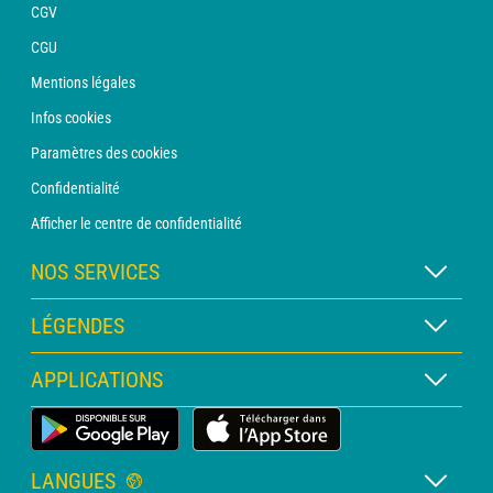
CGV
CGU
Mentions légales
Infos cookies
Paramètres des cookies
Confidentialité
Afficher le centre de confidentialité
NOS SERVICES
Abonnement METEO Xpert
LÉGENDES
Abonnement METEO PRO
Légende des cartes
APPLICATIONS
Consultation avec un prévisionniste
Légende des pictogrammes
Bulletin PRO
Application Météo Terrestre
Glossaire
Alertes
LANGUES