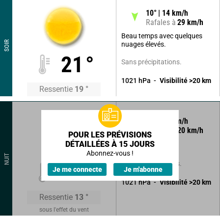
10
°
14
km/h
Rafales à
29
km/h
Beau temps avec quelques
SOIR
nuages élevés.
21
°
Sans précipitations.
1021
hPa
Visibilité
>20
km
Ressentie
19
°
45
°
10
km/h
Rafales à
20
km/h
POUR LES PRÉVISIONS
DÉTAILLÉES À 15 JOURS
Ciel clair.
Abonnez-vous !
NUIT
Sans précipitations.
15
°
Je me connecte
Je m'abonne
1021
hPa
Visibilité
>20
km
Ressentie
13
°
sous l'effet du vent