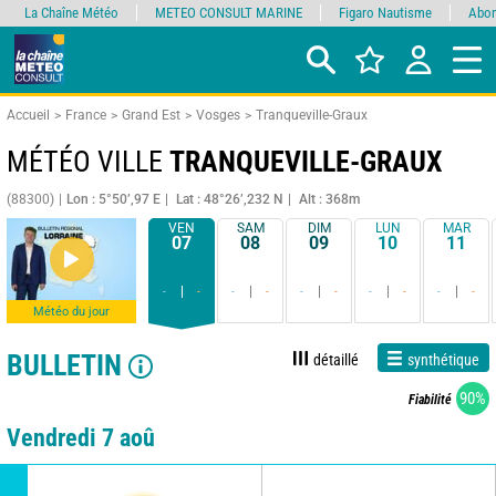
La Chaîne Météo
METEO CONSULT MARINE
Figaro Nautisme
Abon
Accueil
France
Grand Est
Vosges
Tranqueville-Graux
MÉTÉO VILLE
TRANQUEVILLE-GRAUX
(88300)
Lon : 5°50’,97 E
Lat : 48°26’,232 N
Alt : 368m
VEN
SAM
DIM
LUN
MAR
07
08
09
10
11
-
-
-
-
-
-
-
-
-
-
Météo du jour
BULLETIN
détaillé
synthétique
90%
Fiabilité
Vendredi 7 aoû