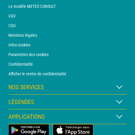
Le modèle METEO CONSULT
CGV
CGU
Mentions légales
Infos cookies
Paramètres des cookies
Confidentialité
Afficher le centre de confidentialité
NOS SERVICES
Abonnement METEO Xpert
LÉGENDES
Abonnement METEO PRO
Légende des cartes
APPLICATIONS
Consultation avec un prévisionniste
Légende des pictogrammes
Bulletin PRO
Application Météo Terrestre
Glossaire