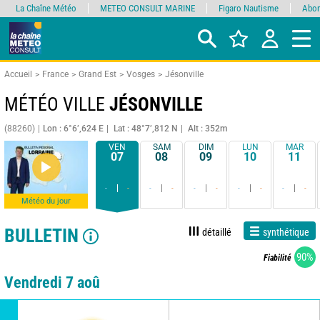
La Chaîne Météo
METEO CONSULT MARINE
Figaro Nautisme
Abon
Accueil
France
Grand Est
Vosges
Jésonville
MÉTÉO VILLE
JÉSONVILLE
(88260)
Lon : 6°6’,624 E
Lat : 48°7’,812 N
Alt : 352m
VEN
SAM
DIM
LUN
MAR
07
08
09
10
11
-
-
-
-
-
-
-
-
-
-
Météo du jour
BULLETIN
détaillé
synthétique
90%
Fiabilité
Vendredi 7 aoû