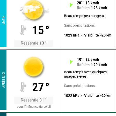
20
°
13
km/h
Rafales à
28
km/h
Beau temps peu nuageux.
MATIN
Sans précipitations.
15
°
1023
hPa
Visibilité
>20
km
Ressentie
13
°
15
°
14
km/h
Rafales à
29
km/h
Beau temps avec quelques
APRÈS-MIDI
nuages élevés.
27
°
Sans précipitations.
1022
hPa
Visibilité
>20
km
Ressentie
31
°
sous l’influence du soleil