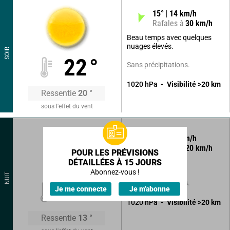
15
°
14
km/h
Rafales à
30
km/h
Beau temps avec quelques
nuages élevés.
SOIR
22
°
Sans précipitations.
1020
hPa
Visibilité
>20
km
Ressentie
20
°
sous l'effet du vent
20
°
11
km/h
Rafales à
20
km/h
POUR LES PRÉVISIONS
DÉTAILLÉES À 15 JOURS
Ciel clair.
Abonnez-vous !
NUIT
Sans précipitations.
15
°
Je me connecte
Je m'abonne
1020
hPa
Visibilité
>20
km
Ressentie
13
°