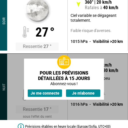
360
°
20
km/h
Rafales à
40
km/h
Ciel variable se dégageant
SOIR
totalement.
27
°
Faible risque d'averses.
1015
hPa
Visibilité
>20
km
Ressentie
27
°
355
°
16
km/h
Rafales à
30
km/h
POUR LES PRÉVISIONS
DÉTAILLÉES À 15 JOURS
Ciel clair devenant peu
nuageux.
Abonnez-vous !
NUIT
19
°
Je me connecte
Je m'abonne
Sans précipitations.
1016
hPa
Visibilité
>20
km
Ressentie
17
°
sous l'effet du vent
Prévisions établies en heure locale (Europe/Sofia, UTC+03)