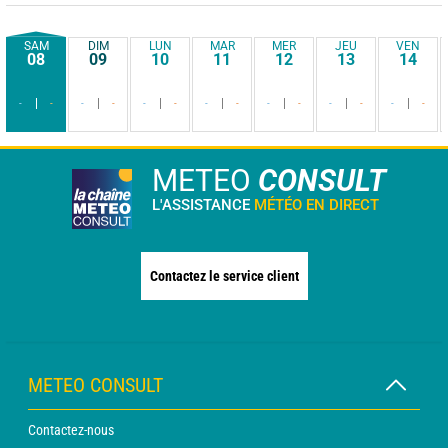
SAM
DIM
LUN
MAR
MER
JEU
VEN
08
09
10
11
12
13
14
-
-
-
-
-
-
-
-
-
-
-
-
-
-
METEO
CONSULT
L'ASSISTANCE
MÉTÉO EN DIRECT
Contactez le service client
METEO CONSULT
Contactez-nous