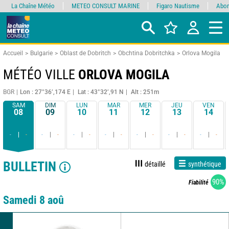
La Chaîne Météo
METEO CONSULT MARINE
Figaro Nautisme
Abon
Accueil
Bulgarie
Oblast de Dobritch
Obchtina Dobritchka
Orlova Mogila
MÉTÉO VILLE
ORLOVA MOGILA
BGR
Lon : 27°36’,174 E
Lat : 43°32’,91 N
Alt : 251m
SAM
DIM
LUN
MAR
MER
JEU
VEN
08
09
10
11
12
13
14
-
-
-
-
-
-
-
-
-
-
-
-
-
-
BULLETIN
détaillé
synthétique
90%
Fiabilité
Samedi 8 aoû