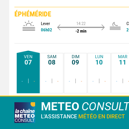
ÉPHÉMÉRIDE
Lever
14:22
C
06h02
2
-2 min
VEN
SAM
DIM
LUN
MAR
07
08
09
10
11
-
-
-
-
-
-
-
-
-
METEO
CONSUL
L'ASSISTANCE
MÉTÉO EN DIRECT