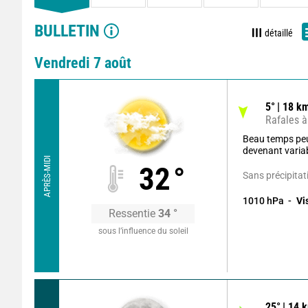
BULLETIN
détaillé
Vendredi 7 août
5
°
18
km
Rafales à
Beau temps pe
devenant varia
APRÈS-MIDI
32
°
Sans précipitat
1010
hPa
Vi
Ressentie
34
°
sous l’influence du soleil
25
°
14
k