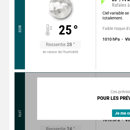
Rafales à
Ciel variable s
totalement.
25
°
SOIR
Faible risque d
1010
hPa
Vi
Ressentie
28
°
en raison de l'humidité
300
°
10
Rafales à
Ces prévis
POUR LES PRÉV
Ciel clair.
Sans précipitat
22
°
NUIT
Je me c
1010
hPa
Vi
Ressentie
24
°