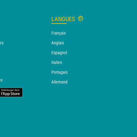
LANGUES
Français
es
Anglais
Espagnol
Italien
Portugais
re
Allemand