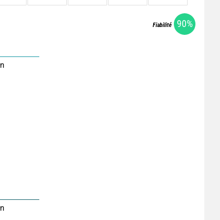
90%
Fiabilité
on
on