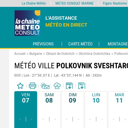
La Chaîne Météo
METEO CONSULT MARINE
Figaro Nautisme
L'ASSISTANCE
MÉTÉO EN DIRECT
PRÉVISIONS
CARTE MÉTÉO
MONTAGNE
Accueil
Bulgarie
Oblast de Dobritch
Obchtina Dobritchka
Polkovni
MÉTÉO VILLE
POLKOVNIK SVESHTAR
BGR
Lon : 27°56’,07 E
Lat : 43°33’,144 N
Alt : 242m
VEN
SAM
DIM
LUN
MAR
07
08
09
10
11
-
-
-
-
-
-
-
-
-
-