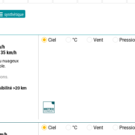
synthétique
Ciel
°C
Vent
Pressi
/h
35
km/h
u nuageux
ble.
ions.
sibilité
>20
km
Ciel
°C
Vent
Pressi
m/h