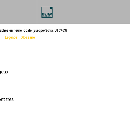
ablies en heure locale (Europe/Sofia, UTC+03)
Légende
Glossaire
geux 
nt très 