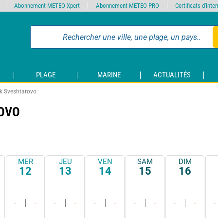
Abonnement METEO Xpert
Abonnement METEO PRO
Certificats d'int
PLAGE
MARINE
ACTUALITÉS
k Sveshtarovo
OVO
MER
JEU
VEN
SAM
DIM
12
13
14
15
16
-
-
-
-
-
-
-
-
-
-
-