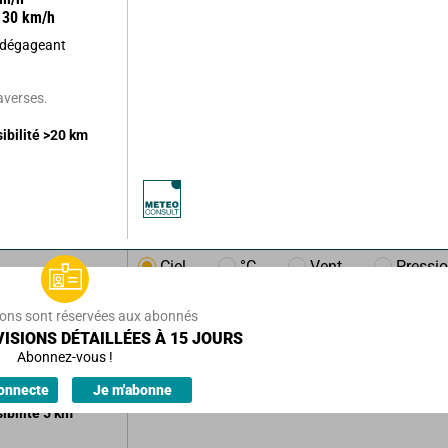
30
km/h
e dégageant
'averses.
sibilité
>20
km
Ciel
°C
Vent
Pressi
km/h
18
km/h
ions sont réservées aux abonnés
ISIONS DÉTAILLÉES À 15 JOURS
Abonnez-vous !
ions.
onnecte
Je m'abonne
sibilité
5
km