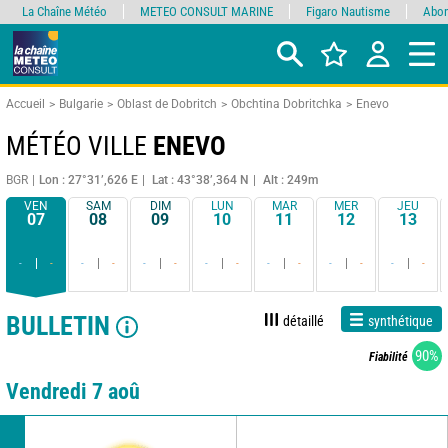
La Chaîne Météo
METEO CONSULT MARINE
Figaro Nautisme
Abon
Accueil
Bulgarie
Oblast de Dobritch
Obchtina Dobritchka
Enevo
MÉTÉO VILLE
ENEVO
BGR
Lon : 27°31’,626 E
Lat : 43°38’,364 N
Alt : 249m
VEN
SAM
DIM
LUN
MAR
MER
JEU
07
08
09
10
11
12
13
-
-
-
-
-
-
-
-
-
-
-
-
-
-
BULLETIN
détaillé
synthétique
90%
Fiabilité
Vendredi 7 aoû