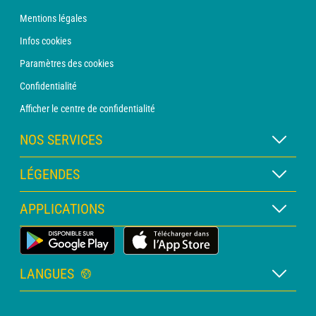
Mentions légales
Infos cookies
Paramètres des cookies
Confidentialité
Afficher le centre de confidentialité
NOS SERVICES
Abonnement METEO Xpert
LÉGENDES
Abonnement METEO PRO
Légende des cartes
APPLICATIONS
Consultation avec un prévisionniste
Légende des pictogrammes
Bulletin PRO
Application Météo Terrestre
Glossaire
Alertes
LANGUES
Certificats d'intempéries
Français
Relevés sur mesure