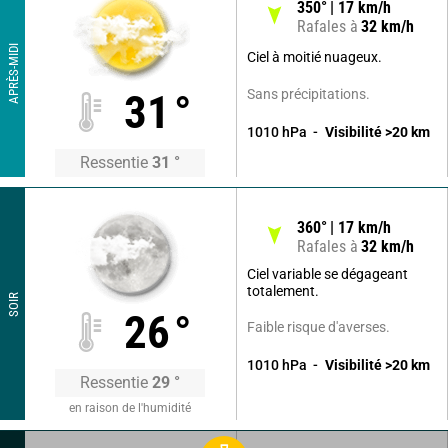
350
°
17
km/h
Rafales à
32
km/h
APRÈS-MIDI
Ciel à moitié nuageux.
Sans précipitations.
31
°
1010
hPa
Visibilité
>20
km
Ressentie
31
°
360
°
17
km/h
Rafales à
32
km/h
Ciel variable se dégageant
totalement.
SOIR
26
°
Faible risque d'averses.
1010
hPa
Visibilité
>20
km
Ressentie
29
°
en raison de l'humidité