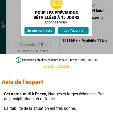
305
°
8
km/h
Rafales à
14
km/h
POUR LES PRÉVISIONS
DÉTAILLÉES À 15 JOURS
Ciel variable se dégageant
totalement.
Abonnez-vous !
NUIT
23
°
Je me connecte
Je m'abonne
Sans précipitations.
1011
hPa
Visibilité
15
km
Ressentie
25
°
en raison de l'humidité
Prévisions établies en heure locale (Europe/Sofia, UTC+03)
Légende
Glossaire
Avis de l'expert
Cet après-midi à Enevo,
 Nuages et larges éclaircies. Pas 
de précipitations. Vent faible.
La fiabilité de la situation est très bonne.