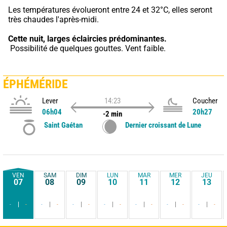
Les températures évolueront entre 24 et 32°C, elles seront 
très chaudes l'après-midi.
Cette nuit,
larges éclaircies prédominantes.
 Possibilité de quelques gouttes. Vent faible.
ÉPHÉMÉRIDE
Lever
14:23
Coucher
06h04
20h27
-2 min
Saint Gaétan
Dernier croissant de Lune
VEN
SAM
DIM
LUN
MAR
MER
JEU
07
08
09
10
11
12
13
-
-
-
-
-
-
-
-
-
-
-
-
-
-