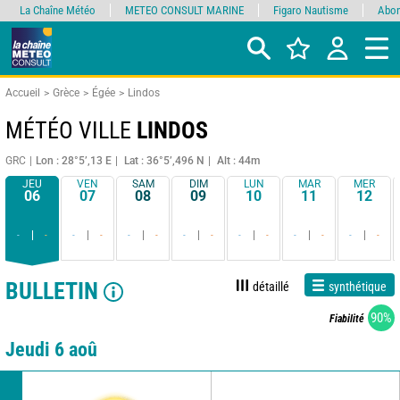
La Chaîne Météo
METEO CONSULT MARINE
Figaro Nautisme
Abon
Accueil
Grèce
Égée
Lindos
MÉTÉO VILLE
LINDOS
GRC
Lon : 28°5’,13 E
Lat : 36°5’,496 N
Alt : 44m
JEU
VEN
SAM
DIM
LUN
MAR
MER
06
07
08
09
10
11
12
-
-
-
-
-
-
-
-
-
-
-
-
-
-
BULLETIN
détaillé
synthétique
90%
Fiabilité
Jeudi 6 aoû