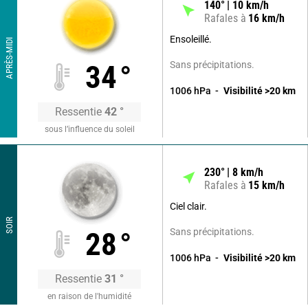
140
°
10
km/h
Rafales à
16
km/h
Ensoleillé.
APRÈS-MIDI
Sans précipitations.
34
°
1006
hPa
Visibilité
>20
km
Ressentie
42
°
sous l’influence du soleil
230
°
8
km/h
Rafales à
15
km/h
Ciel clair.
SOIR
Sans précipitations.
28
°
1006
hPa
Visibilité
>20
km
Ressentie
31
°
en raison de l'humidité