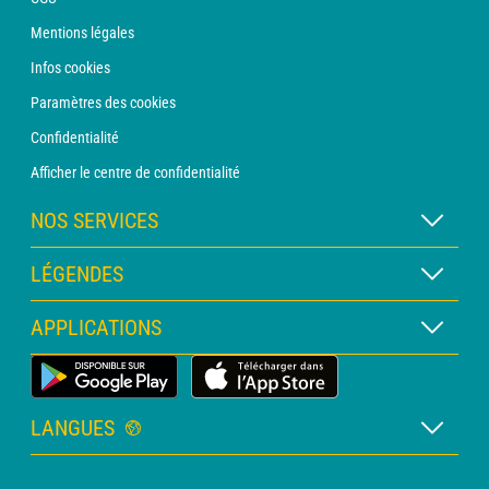
Mentions légales
Infos cookies
Paramètres des cookies
Confidentialité
Afficher le centre de confidentialité
NOS SERVICES
Abonnement METEO Xpert
LÉGENDES
Abonnement METEO PRO
Légende des cartes
APPLICATIONS
Consultation avec un prévisionniste
Légende des pictogrammes
Bulletin PRO
Application Météo Terrestre
Glossaire
Alertes
LANGUES
Certificats d'intempéries
Français
Relevés sur mesure