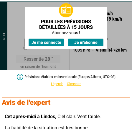
285
°
8
km/h
Rafales à
19
km/h
POUR LES PRÉVISIONS
DÉTAILLÉES À 15 JOURS
Ciel clair.
Abonnez-vous !
NUIT
Sans précipitations.
25
°
Je me connecte
Je m'abonne
1005
hPa
Visibilité
>20
km
Ressentie
28
°
en raison de l'humidité
Prévisions établies en heure locale (Europe/Athens, UTC+03)
Légende
Glossaire
Avis de l'expert
Cet après-midi à Lindos,
 Ciel clair. Vent faible.
La fiabilité de la situation est très bonne.