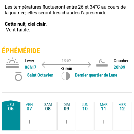
Les températures fluctueront entre 26 et 34°C au cours de 
la journée, elles seront très chaudes l'après-midi.
Cette nuit,
ciel clair.
 Vent faible.
ÉPHÉMÉRIDE
Lever
13:52
Coucher
06h17
20h09
-2 min
Saint Octavien
Dernier quartier de Lune
JEU
VEN
SAM
DIM
LUN
MAR
MER
06
07
08
09
10
11
12
-
-
-
-
-
-
-
-
-
-
-
-
-
-