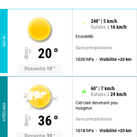
240
°
5
km/h
Rafales à
16
km/h
Ensoleillé.
MATIN
Sans précipitations.
20
°
1020
hPa
Visibilité
>20
km
Ressentie
19
°
60
°
7
km/h
Rafales à
24
km/h
Ciel clair devenant peu
APRÈS-MIDI
nuageux.
36
°
Sans précipitations.
1018
hPa
Visibilité
>20
km
Ressentie
39
°