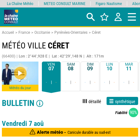
La Chaîne Météo
METEO CONSULT MARINE
Figaro Nautisme
Abon
Accueil
France
Occitanie
Pyrénées-Orientales
Céret
MÉTÉO VILLE
CÉRET
(66400)
Lon : 2°44’,928 E
Lat : 42°29’,148 N
Alt : 171m
VEN
SAM
DIM
LUN
MAR
07
08
09
10
11
-
-
-
-
-
-
-
-
-
-
Météo du jour
BULLETIN
détaillé
synthétique
90%
Fiabilité
Vendredi 7 aoû
Alerte météo -
Canicule durable au sud-est