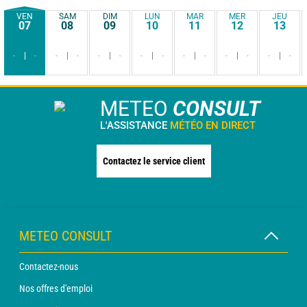
VEN
SAM
DIM
LUN
MAR
MER
JEU
07
08
09
10
11
12
13
-
-
-
-
-
-
-
-
-
-
-
-
-
-
METEO
CONSULT
L'ASSISTANCE
MÉTÉO EN DIRECT
Contactez le service client
METEO CONSULT
Contactez-nous
Nos offres d'emploi