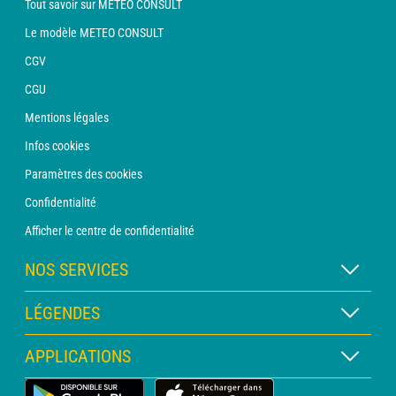
Tout savoir sur METEO CONSULT
Le modèle METEO CONSULT
CGV
CGU
Mentions légales
Infos cookies
Paramètres des cookies
Confidentialité
Afficher le centre de confidentialité
NOS SERVICES
Abonnement METEO Xpert
LÉGENDES
Abonnement METEO PRO
Légende des cartes
APPLICATIONS
Consultation avec un prévisionniste
Légende des pictogrammes
Bulletin PRO
Application Météo Terrestre