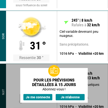
sous l’influence du soleil
245
°
8
km/h
Rafales à
32
km/h
Ciel variable devenant peu
SOIR
nuageux.
31
°
Sans précipitations.
1016
hPa
Visibilité
>20
km
Ressentie
30
°
240
°
5
km/h
Rafales à
13
km/h
POUR LES PRÉVISIONS
DÉTAILLÉES À 15 JOURS
Beau temps avec quelques
nuages élevés.
Abonnez-vous !
NUIT
25
°
Je me connecte
Je m'abonne
Sans précipitations.
1016
hPa
Visibilité
>20
km