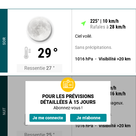
225
°
10
km/h
Rafales à
28
km/h
Ciel voilé.
SOIR
Sans précipitations.
29
°
1016
hPa
Visibilité
>20
km
Ressentie
27
°
175
°
6
km/h
Rafales à
16
km/h
POUR LES PRÉVISIONS
DÉTAILLÉES À 15 JOURS
Beau temps peu nuageux.
Abonnez-vous !
NUIT
Sans précipitations.
23
°
Je me connecte
Je m'abonne
1016
hPa
Visibilité
>20
km
Ressentie
25
°