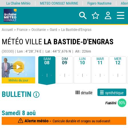
La Chaîne Météo
METEO CONSULT MARINE
Figaro Nautisme
Abon
Accueil
France
Occitanie
Gard
La Bastide-d'Engras
MÉTÉO VILLE
LA BASTIDE-D'ENGRAS
(30330)
Lon : 4°28’,74 E
Lat : 44°5’,676 N
Alt : 226m
SAM
DIM
LUN
MAR
MER
08
09
10
11
12
-
-
-
-
-
-
-
-
-
-
Météo du jour
BULLETIN
détaillé
synthétique
90%
Fiabilité
Samedi 8 aoû
Alerte météo -
Canicule durable et orages au sud-ouest