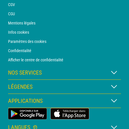
CGV
CGU
Mentions légales
Infos cookies
Paramètres des cookies
Confidentialité
Afficher le centre de confidentialité
NOS SERVICES
Abonnement METEO Xpert
LÉGENDES
Abonnement METEO PRO
Légende des cartes
APPLICATIONS
Consultation avec un prévisionniste
Légende des pictogrammes
Bulletin PRO
Application Météo Terrestre
Glossaire
Alertes
LANGUES