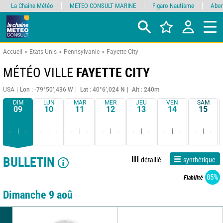
La Chaîne Météo
METEO CONSULT MARINE
Figaro Nautisme
Abon
Accueil
Etats-Unis
Pennsylvanie
Fayette City
MÉTÉO VILLE
FAYETTE CITY
USA
Lon : -79°50’,436 W
Lat : 40°6’,024 N
Alt : 240m
DIM
LUN
MAR
MER
JEU
VEN
SAM
09
10
11
12
13
14
15
-
-
-
-
-
-
-
-
-
-
-
-
-
-
BULLETIN
détaillé
synthétique
85%
Fiabilité
Dimanche 9 aoû