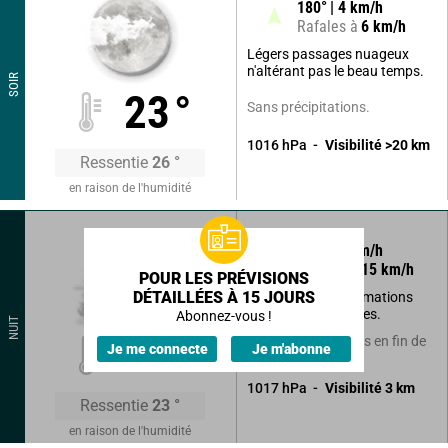
180
°
4
km/h
Rafales à
6
km/h
Légers passages nuageux
n'altérant pas le beau temps.
SOIR
23
°
Sans précipitations.
1016
hPa
Visibilité
>20
km
Ressentie
26
°
en raison de l'humidité
185
°
6
km/h
Rafales à
15
km/h
POUR LES PRÉVISIONS
DÉTAILLÉES À 15 JOURS
Eclaircies, mais formations
brumeuses possibles.
Abonnez-vous !
NUIT
21
°
Possibilité d'averses en fin de
Je me connecte
Je m'abonne
nuit.
1017
hPa
Visibilité
3
km
Ressentie
23
°
en raison de l'humidité