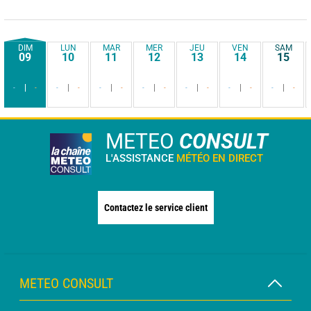
DIM
LUN
MAR
MER
JEU
VEN
SAM
09
10
11
12
13
14
15
-
-
-
-
-
-
-
-
-
-
-
-
-
-
METEO
CONSULT
L'ASSISTANCE
MÉTÉO EN DIRECT
Contactez le service client
METEO CONSULT