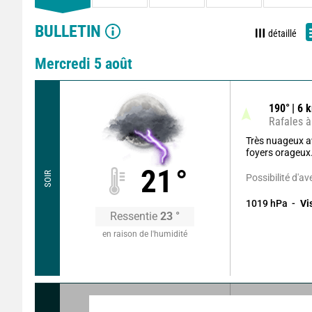
BULLETIN
détaillé
Mercredi 5 août
190
°
6
k
Rafales à
Très nuageux av
foyers orageux
21
°
SOIR
Possibilité d'av
1019
hPa
Vi
Ressentie
23
°
en raison de l'humidité
195
°
5
k