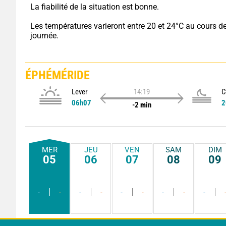
La fiabilité de la situation est bonne.
Les températures varieront entre 20 et 24°C au cours de 
journée.
ÉPHÉMÉRIDE
Lever
14:19
C
06h07
2
-2 min
MER
JEU
VEN
SAM
DIM
05
06
07
08
09
-
-
-
-
-
-
-
-
-