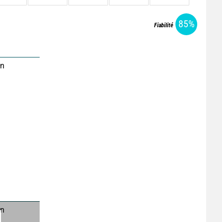
85%
Fiabilité
on
on