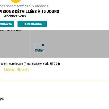
12
km/h
ions sont réservées aux abonnés
ISIONS DÉTAILLÉES À 15 JOURS
llards.
Abonnez-vous !
'averses.
onnecte
Je m'abonne
sibilité
0.5
km
lies en heure locale (America/New_York, UTC-04)
Légende
Glossaire
e. 