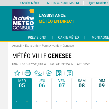
La Chaîne Météo
METEO CONSULT MARINE
Figaro Nautisme
L'ASSISTANCE
MÉTÉO EN DIRECT
PRÉVISIONS
CARTE MÉTÉO
MONTAGNE
Accueil
Etats-Unis
Pennsylvanie
Genesee
MÉTÉO VILLE
GENESEE
USA
Lon : -77°51’,948 W
Lat : 41°59’,352 N
Alt : 505m
MER
JEU
VEN
SAM
DIM
05
06
07
08
09
-
-
-
-
-
-
-
-
-
-