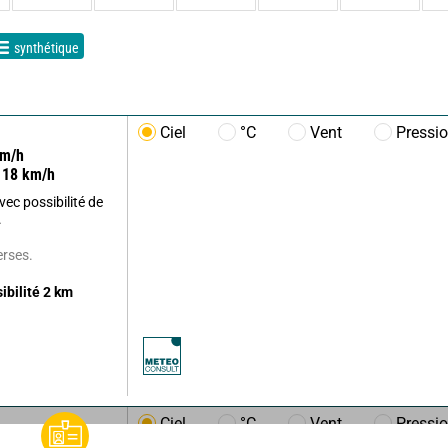
synthétique
Ciel
°C
Vent
Pressi
m/h
18
km/h
ec possibilité de
.
erses.
sibilité
2
km
Ciel
°C
Vent
Pressi
m/h