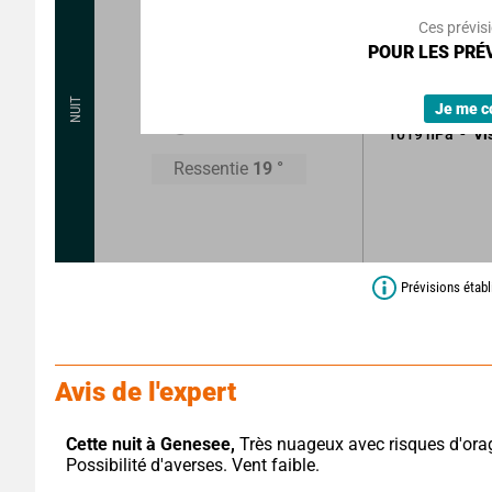
Rafales à
Ces prévis
POUR LES PRÉV
Brumes et broui
Faible risque d
20
°
NUIT
Je me c
1019
hPa
Vi
Ressentie
19
°
Prévisions étab
Avis de l'expert
Cette nuit à Genesee,
 Très nuageux avec risques d'orag
Possibilité d'averses. Vent faible.