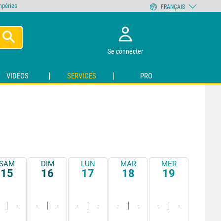
empéries
FRANÇAIS
Se connecter
VIDÉOS
SERVICES
PRO
SAM
DIM
LUN
MAR
MER
15
16
17
18
19
-
-
-
-
-
-
-
-
-