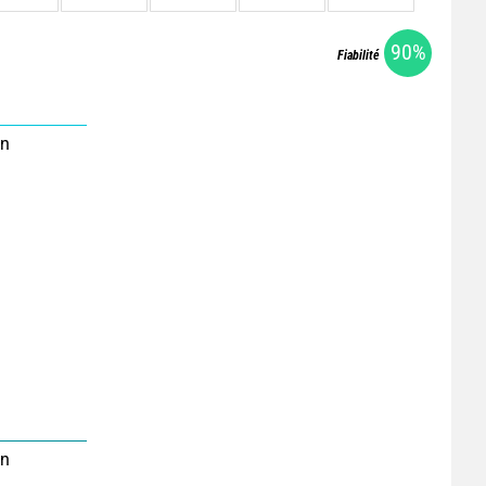
90%
Fiabilité
on
on