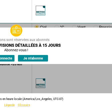
Ciel
°C
Vent
Pressi
/h
9
km/h
ions sont réservées aux abonnés
ISIONS DÉTAILLÉES À 15 JOURS
uageux.
Abonnez-vous !
ions.
onnecte
Je m'abonne
sibilité
>20
km
es en heure locale (America/Los_Angeles, UTC-07)
Légende
Glossaire