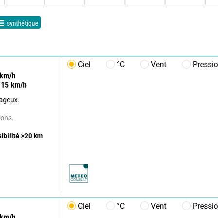
synthétique
Ciel
°C
Vent
Pressi
km/h
15
km/h
uageux.
ions.
sibilité
>20
km
Ciel
°C
Vent
Pressi
km/h