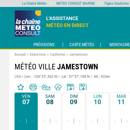
La Chaîne Météo
METEO CONSULT MARINE
Figaro Nautisme
L'ASSISTANCE
MÉTÉO EN DIRECT
PRÉVISIONS
CARTE MÉTÉO
MONTAGNE
Accueil
Etats-Unis
Californie
Jamestown
MÉTÉO VILLE
JAMESTOWN
USA
Lon : -120°25’,362 W
Lat : 37°57’,198 N
Alt : 433m
VEN
SAM
DIM
LUN
MAR
07
08
09
10
11
-
-
-
-
-
-
-
-
-
-