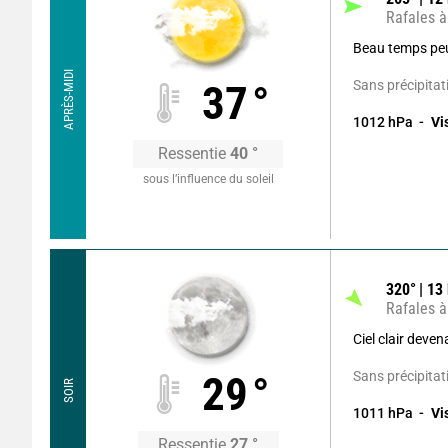
Rafales à
Beau temps pe
APRÈS-MIDI
Sans précipitat
37
°
1012
hPa
Vi
Ressentie
40
°
sous l’influence du soleil
320
°
13
Rafales à
Ciel clair deve
Sans précipitat
29
°
SOIR
1011
hPa
Vi
Ressentie
27
°