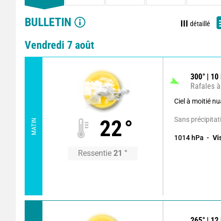
BULLETIN
détaillé
Vendredi 7 août
300
°
10
Rafales à
Ciel à moitié n
Sans précipitat
22
°
MATIN
1014
hPa
Vi
Ressentie
21
°
265
°
12