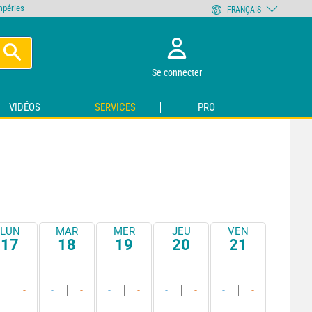
empéries
FRANÇAIS
Se connecter
VIDÉOS
SERVICES
PRO
LUN
MAR
MER
JEU
VEN
17
18
19
20
21
-
-
-
-
-
-
-
-
-