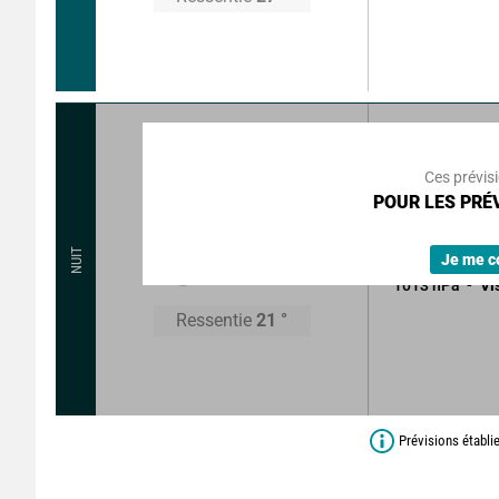
55
°
6
km
Rafales à
Ces prévis
POUR LES PRÉV
Ciel à moitié n
Sans précipitat
22
°
NUIT
Je me c
1013
hPa
Vi
Ressentie
21
°
Prévisions établi