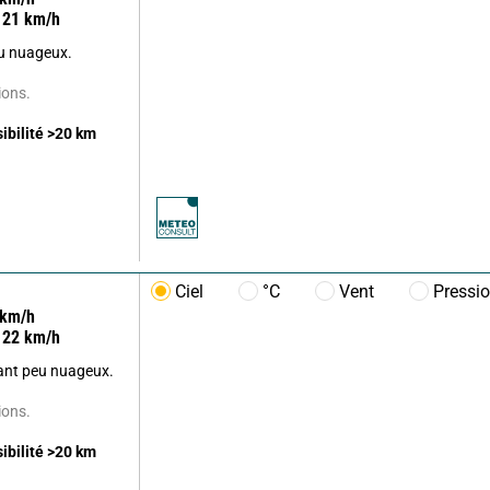
21
km/h
u nuageux.
ions.
sibilité
>20
km
Ciel
°C
Vent
Pressi
km/h
22
km/h
nant peu nuageux.
ions.
sibilité
>20
km