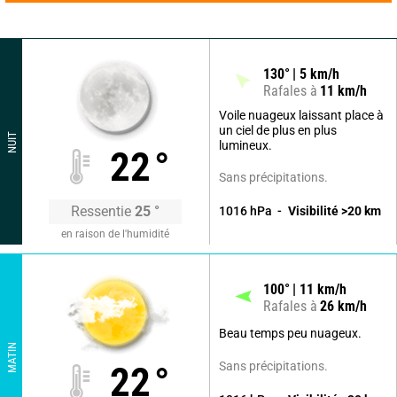
130
°
5
km/h
Rafales à
11
km/h
Voile nuageux laissant place à
un ciel de plus en plus
NUIT
lumineux.
22
°
Sans précipitations.
Ressentie
25
°
1016
hPa
Visibilité
>20
km
en raison de l'humidité
100
°
11
km/h
Rafales à
26
km/h
Beau temps peu nuageux.
MATIN
Sans précipitations.
22
°