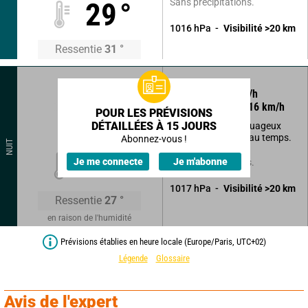
Sans précipitations.
29
°
1016
hPa
Visibilité
>20
km
Ressentie
31
°
75
°
5
km/h
Rafales à
16
km/h
POUR LES PRÉVISIONS
DÉTAILLÉES À 15 JOURS
Légers passages nuageux
n'altérant pas le beau temps.
Abonnez-vous !
NUIT
24
°
Je me connecte
Je m'abonne
Sans précipitations.
1017
hPa
Visibilité
>20
km
Ressentie
27
°
en raison de l'humidité
Prévisions établies en heure locale (Europe/Paris, UTC+02)
Légende
Glossaire
Avis de l'expert