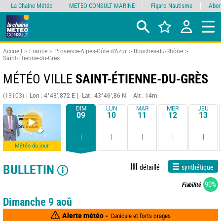
La Chaîne Météo
METEO CONSULT MARINE
Figaro Nautisme
Abon
Accueil
France
Provence-Alpes-Côte d'Azur
Bouches-du-Rhône
Saint-Étienne-du-Grès
MÉTÉO VILLE
SAINT-ÉTIENNE-DU-GRÈS
(13103)
Lon : 4°43’,872 E
Lat : 43°46’,86 N
Alt : 14m
DIM
LUN
MAR
MER
JEU
09
10
11
12
13
-
-
-
-
-
-
-
-
-
-
Météo du jour
BULLETIN
détaillé
synthétique
90%
Fiabilité
Dimanche 9 aoû
Alerte météo -
Canicule et forts orages