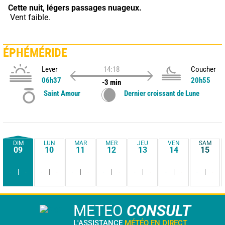
Cette nuit,
légers passages nuageux.
 Vent faible.
ÉPHÉMÉRIDE
Lever
14:18
Coucher
06h37
20h55
-3 min
Saint Amour
Dernier croissant de Lune
DIM
LUN
MAR
MER
JEU
VEN
SAM
09
10
11
12
13
14
15
-
-
-
-
-
-
-
-
-
-
-
-
-
-
METEO
CONSULT
L'ASSISTANCE
MÉTÉO EN DIRECT