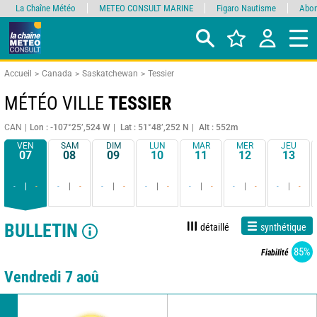
La Chaîne Météo
METEO CONSULT MARINE
Figaro Nautisme
Abon
Accueil
Canada
Saskatchewan
Tessier
MÉTÉO VILLE
TESSIER
CAN
Lon : -107°25’,524 W
Lat : 51°48’,252 N
Alt : 552m
VEN
SAM
DIM
LUN
MAR
MER
JEU
07
08
09
10
11
12
13
-
-
-
-
-
-
-
-
-
-
-
-
-
-
BULLETIN
détaillé
synthétique
85%
Fiabilité
Vendredi 7 aoû