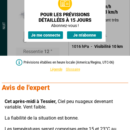
330
°
7
km/h
Rafales à
8
km/h
POUR LES PRÉVISIONS
DÉTAILLÉES À 15 JOURS
Ciel variable devenant très
NUIT
nuageux.
Abonnez-vous !
13
°
Je me connecte
Je m'abonne
Sans précipitations.
1016
hPa
Visibilité
10
km
Ressentie
12
°
Prévisions établies en heure locale (America/Regina, UTC-06)
Légende
Glossaire
Avis de l'expert
Cet après-midi à Tessier,
 Ciel peu nuageux devenant 
variable. Vent faible.
La fiabilité de la situation est bonne.
Les températures seront comprises entre 15 et 23°C au 