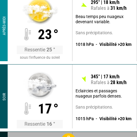
295
°
18
km/h
Rafales à
31
km/h
Beau temps peu nuageux
APRÈS-MIDI
devenant variable.
23
°
Sans précipitations.
1018
hPa
Visibilité
>20
km
Ressentie
25
°
sous l’influence du soleil
345
°
17
km/h
Rafales à
28
km/h
Eclaircies et passages
SOIR
nuageux parfois denses.
17
°
Sans précipitations.
1015
hPa
Visibilité
>20
km
Ressentie
16
°