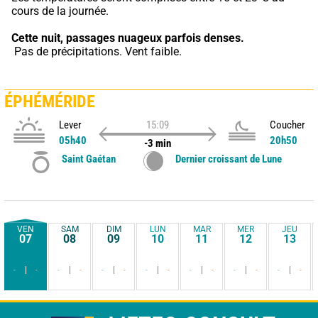
cours de la journée.
Cette nuit,
passages nuageux parfois denses.
 Pas de précipitations. Vent faible.
ÉPHÉMÉRIDE
Lever
15:09
Coucher
05h40
20h50
-3 min
Saint Gaétan
Dernier croissant de Lune
VEN
SAM
DIM
LUN
MAR
MER
JEU
07
08
09
10
11
12
13
-
-
-
-
-
-
-
-
-
-
-
-
-
-