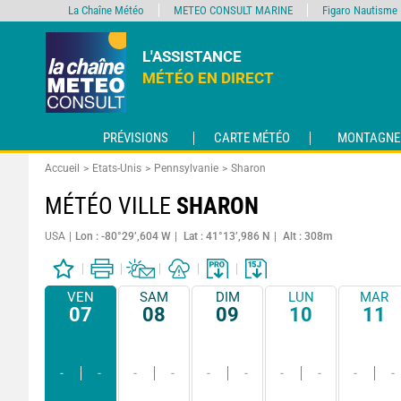
La Chaîne Météo
METEO CONSULT MARINE
Figaro Nautisme
L'ASSISTANCE
MÉTÉO EN DIRECT
PRÉVISIONS
CARTE MÉTÉO
MONTAGNE
Accueil
Etats-Unis
Pennsylvanie
Sharon
MÉTÉO VILLE
SHARON
USA
Lon : -80°29’,604 W
Lat : 41°13’,986 N
Alt : 308m
VEN
SAM
DIM
LUN
MAR
07
08
09
10
11
-
-
-
-
-
-
-
-
-
-