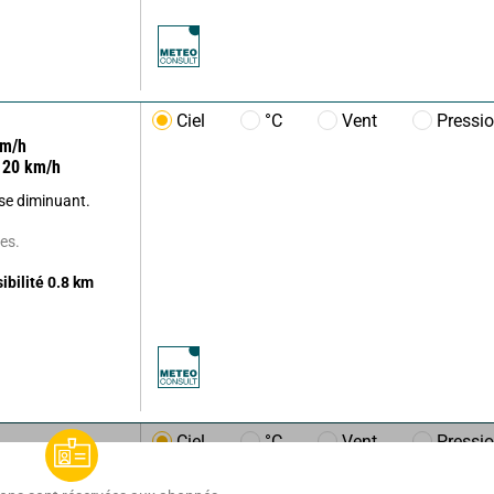
Ciel
°C
Vent
Pressi
m/h
20
km/h
use diminuant.
es.
sibilité
0.8
km
Ciel
°C
Vent
Pressi
m/h
26
km/h