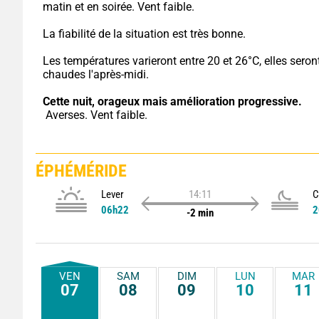
matin et en soirée. Vent faible.
La fiabilité de la situation est très bonne.
Les températures varieront entre 20 et 26°C, elles seront
chaudes l'après-midi.
Cette nuit,
orageux mais amélioration progressive.
 Averses. Vent faible.
ÉPHÉMÉRIDE
Lever
14:11
C
06h22
2
-2 min
VEN
SAM
DIM
LUN
MAR
07
08
09
10
11