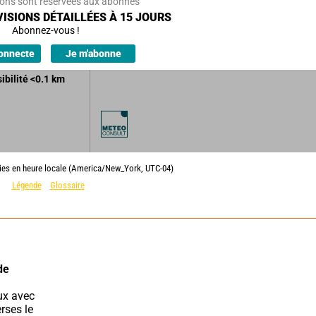
ions sont réservées aux abonnés
 brumeux.
ISIONS DÉTAILLÉES À 15 JOURS
e.
Abonnez-vous !
es.
onnecte
Je m'abonne
sibilité
<0.1
km
lies en heure locale (America/New_York, UTC-04)
Légende
Glossaire
e 
ses le 