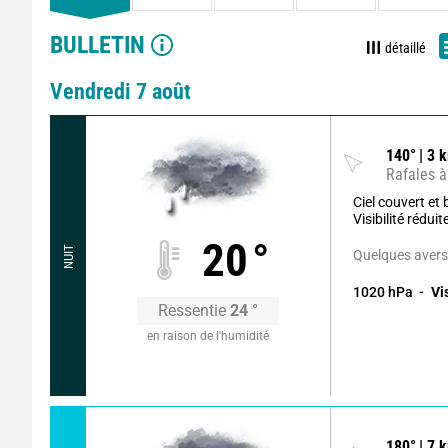
BULLETIN
détaillé
Vendredi 7 août
140
°
3
k
Rafales à
Ciel couvert et
Visibilité réduit
20
°
NUIT
Quelques averse
1020
hPa
Vi
Ressentie
24
°
en raison de l'humidité
180
°
7
k