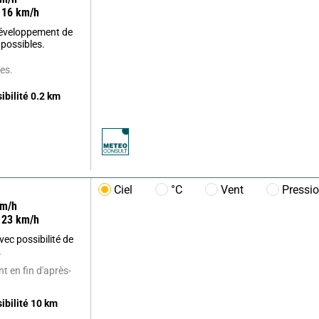
16
km/h
développement de
 possibles.
es.
sibilité
0.2
km
Ciel
°C
Vent
Pressi
m/h
23
km/h
ec possibilité de
.
 en fin d'après-
sibilité
10
km