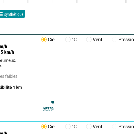
synthétique
Ciel
°C
Vent
Pressi
m/h
5
km/h
 brumeux.
e.
s faibles.
sibilité
1
km
Ciel
°C
Vent
Pressi
m/h