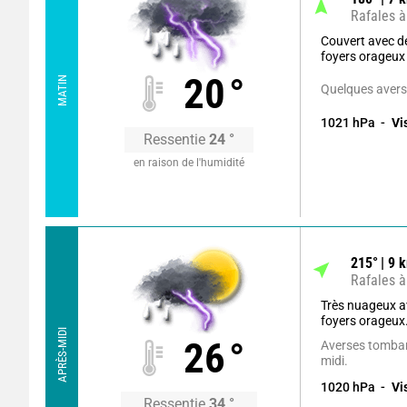
Rafales à
Couvert avec 
foyers orageux
20
°
MATIN
Quelques avers
1021
hPa
Vi
Ressentie
24
°
en raison de l'humidité
215
°
9
k
Rafales à
Très nuageux av
foyers orageux
APRÈS-MIDI
26
°
Averses tombant
midi.
1020
hPa
Vi
Ressentie
34
°