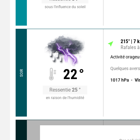
sous l’influence du soleil
215
°
7
k
Rafales à
Activité orage
Quelques avers
22
°
SOIR
1017
hPa
Vi
Ressentie
25
°
en raison de l'humidité
200
°
9
k
Rafales à