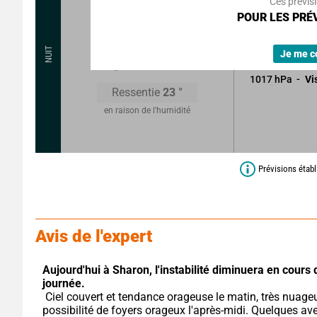
Ces prévis
Ciel couvert et
POUR LES PRÉV
Visibilité réduit
20
°
NUIT
Quelques avers
Je me c
1017
hPa
Vi
Ressentie
23
°
en raison de l'humidité
Prévisions étab
Avis de l'expert
Aujourd'hui à Sharon,
l'instabilité diminuera en cours d
journée.
 Ciel couvert et tendance orageuse le matin, très nuageux avec 
possibilité de foyers orageux l'après-midi. Quelques aver