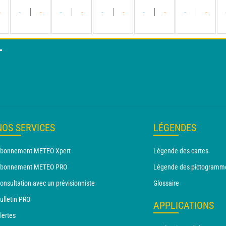
-
-
-
-
-
-
-
-
-
-
-
T
NOS SERVICES
LÉGENDES
bonnement METEO Xpert
Légende des cartes
bonnement METEO PRO
Légende des pictogramm
onsultation avec un prévisionniste
Glossaire
ulletin PRO
APPLICATIONS
lertes