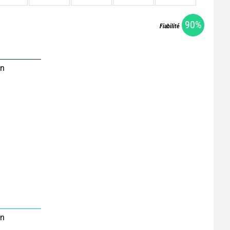
90%
Fiabilité
on
on