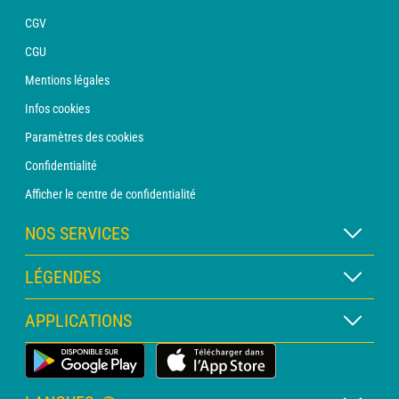
CGV
CGU
Mentions légales
Infos cookies
Paramètres des cookies
Confidentialité
Afficher le centre de confidentialité
NOS SERVICES
Abonnement METEO Xpert
LÉGENDES
Abonnement METEO PRO
Légende des cartes
APPLICATIONS
Consultation avec un prévisionniste
Légende des pictogrammes
Bulletin PRO
Application Météo Terrestre
Glossaire
Alertes