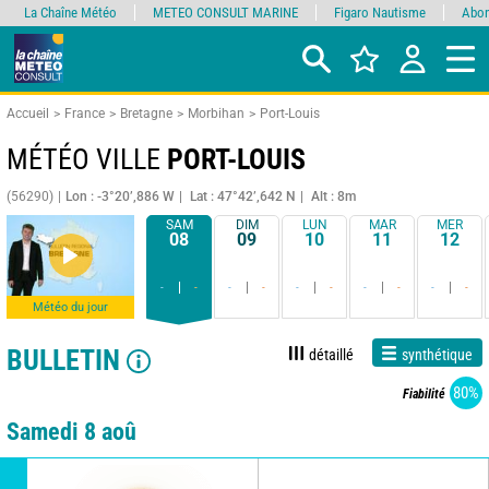
La Chaîne Météo
METEO CONSULT MARINE
Figaro Nautisme
Abon
Accueil
France
Bretagne
Morbihan
Port-Louis
MÉTÉO VILLE
PORT-LOUIS
(56290)
Lon : -3°20’,886 W
Lat : 47°42’,642 N
Alt : 8m
SAM
DIM
LUN
MAR
MER
08
09
10
11
12
-
-
-
-
-
-
-
-
-
-
Météo du jour
BULLETIN
détaillé
synthétique
80%
Fiabilité
Samedi 8 aoû