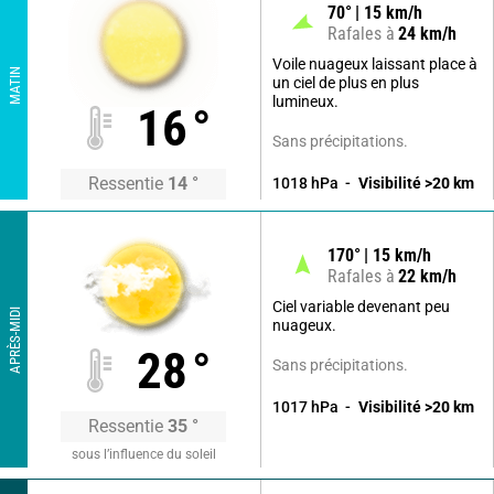
70
°
15
km/h
Rafales à
24
km/h
Voile nuageux laissant place à
MATIN
un ciel de plus en plus
lumineux.
16
°
Sans précipitations.
Ressentie
14
°
1018
hPa
Visibilité
>20
km
170
°
15
km/h
Rafales à
22
km/h
Ciel variable devenant peu
APRÈS-MIDI
nuageux.
28
°
Sans précipitations.
1017
hPa
Visibilité
>20
km
Ressentie
35
°
sous l’influence du soleil