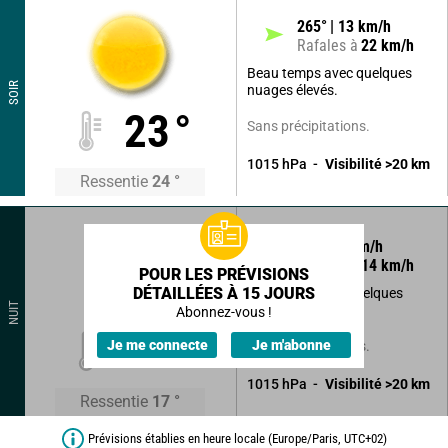
265
°
13
km/h
Rafales à
22
km/h
Beau temps avec quelques
SOIR
nuages élevés.
23
°
Sans précipitations.
1015
hPa
Visibilité
>20
km
Ressentie
24
°
305
°
9
km/h
Rafales à
14
km/h
POUR LES PRÉVISIONS
DÉTAILLÉES À 15 JOURS
Ciel clair malgré quelques
NUIT
nuages.
Abonnez-vous !
18
°
Je me connecte
Je m'abonne
Sans précipitations.
1015
hPa
Visibilité
>20
km
Ressentie
17
°
Prévisions établies en heure locale (Europe/Paris, UTC+02)