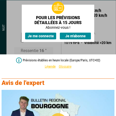
355
°
10
km/h
Rafales à
20
km/h
POUR LES PRÉVISIONS
DÉTAILLÉES À 15 JOURS
Ciel clair.
NUIT
Abonnez-vous !
Sans précipitations.
18
°
Je me connecte
Je m'abonne
1019
hPa
Visibilité
>20
km
Ressentie
16
°
Prévisions établies en heure locale (Europe/Paris, UTC+02)
Légende
Glossaire
Avis de l'expert