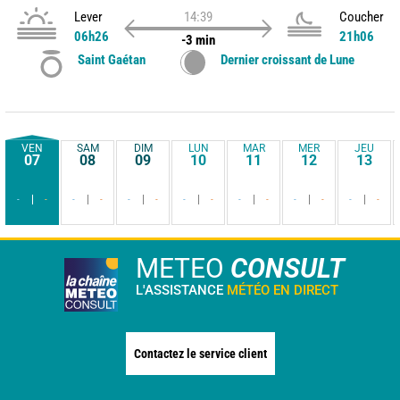
Lever
14:39
Coucher
06h26
21h06
-3 min
Saint Gaétan
Dernier croissant de Lune
VEN
SAM
DIM
LUN
MAR
MER
JEU
07
08
09
10
11
12
13
-
-
-
-
-
-
-
-
-
-
-
-
-
-
METEO
CONSULT
L'ASSISTANCE
MÉTÉO EN DIRECT
Contactez le service client