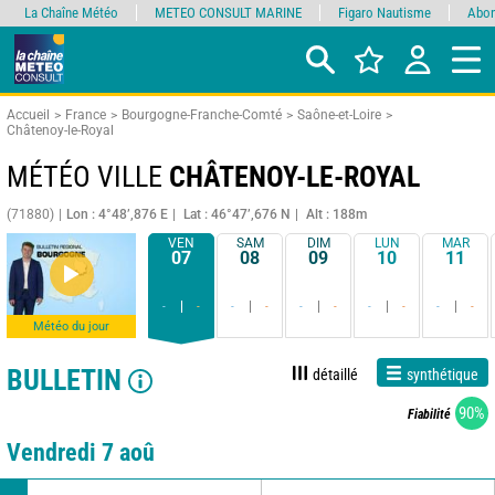
La Chaîne Météo
METEO CONSULT MARINE
Figaro Nautisme
Abon
Accueil
France
Bourgogne-Franche-Comté
Saône-et-Loire
Châtenoy-le-Royal
MÉTÉO VILLE
CHÂTENOY-LE-ROYAL
(71880)
Lon : 4°48’,876 E
Lat : 46°47’,676 N
Alt : 188m
VEN
SAM
DIM
LUN
MAR
07
08
09
10
11
-
-
-
-
-
-
-
-
-
-
Météo du jour
BULLETIN
détaillé
synthétique
90%
Fiabilité
Vendredi 7 aoû