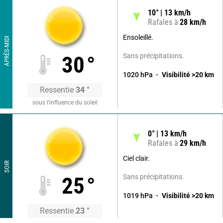
10
°
13
km/h
Rafales à
28
km/h
Ensoleillé.
APRÈS-MIDI
Sans précipitations.
30
°
1020
hPa
Visibilité
>20
km
Ressentie
34
°
sous l’influence du soleil
0
°
13
km/h
Rafales à
29
km/h
Ciel clair.
SOIR
Sans précipitations.
25
°
1019
hPa
Visibilité
>20
km
Ressentie
23
°