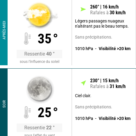
260
°
16
km/h
Rafales à
30
km/h
Légers passages nuageux
APRÈS-MIDI
n'altérant pas le beau temps.
35
°
Sans précipitations.
1010
hPa
Visibilité
>20
km
Ressentie
40
°
sous l’influence du soleil
230
°
15
km/h
Rafales à
31
km/h
Ciel clair.
SOIR
Sans précipitations.
25
°
1010
hPa
Visibilité
>20
km
Ressentie
22
°
sous l'effet du vent