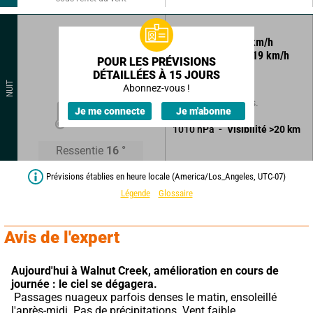
230
°
11
km/h
Rafales à
19
km/h
POUR LES PRÉVISIONS
DÉTAILLÉES À 15 JOURS
Ciel clair.
NUIT
Abonnez-vous !
Sans précipitations.
18
°
Je me connecte
Je m'abonne
1010
hPa
Visibilité
>20
km
Ressentie
16
°
Prévisions établies en heure locale (America/Los_Angeles, UTC-07)
Légende
Glossaire
Avis de l'expert
Aujourd'hui à Walnut Creek,
amélioration en cours de 
journée : le ciel se dégagera.
 Passages nuageux parfois denses le matin, ensoleillé 
l'après-midi. Pas de précipitations. Vent faible.