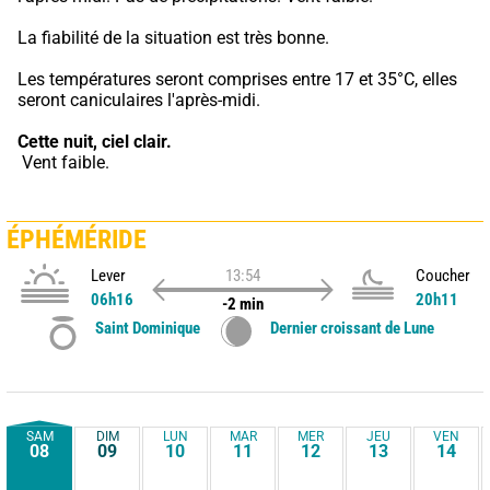
La fiabilité de la situation est très bonne.
Les températures seront comprises entre 17 et 35°C, elles 
seront caniculaires l'après-midi.
Cette nuit,
ciel clair.
 Vent faible.
ÉPHÉMÉRIDE
Lever
13:54
Coucher
06h16
20h11
-2 min
Saint Dominique
Dernier croissant de Lune
SAM
DIM
LUN
MAR
MER
JEU
VEN
08
09
10
11
12
13
14