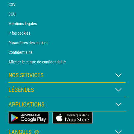
CGV
CGU
Mentions légales
Infos cookies
Paramètres des cookies
Confidentialité
Afficher le centre de confidentialité
NOS SERVICES
Abonnement METEO Xpert
LÉGENDES
Abonnement METEO PRO
Légende des cartes
APPLICATIONS
Consultation avec un prévisionniste
Légende des pictogrammes
Bulletin PRO
Application Météo Terrestre
Glossaire
Alertes
LANGUES