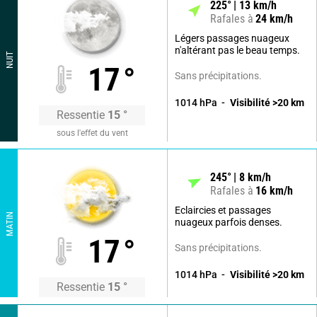
225
°
13
km/h
Rafales à
24
km/h
Légers passages nuageux
n'altérant pas le beau temps.
NUIT
17
°
Sans précipitations.
1014
hPa
Visibilité
>20
km
Ressentie
15
°
sous l'effet du vent
245
°
8
km/h
Rafales à
16
km/h
Eclaircies et passages
MATIN
nuageux parfois denses.
17
°
Sans précipitations.
1014
hPa
Visibilité
>20
km
Ressentie
15
°