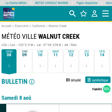
La Chaîne Météo
METEO CONSULT MARINE
Figaro Nautisme
Abon
Accueil
Etats-Unis
Californie
Walnut Creek
MÉTÉO VILLE
WALNUT CREEK
USA
Lon : -122°3’,9 W
Lat : 37°54’,378 N
Alt : 50m
SAM
DIM
LUN
MAR
MER
JEU
VEN
08
09
10
11
12
13
14
-
-
-
-
-
-
-
-
-
-
-
-
-
-
BULLETIN
détaillé
synthétique
90%
Fiabilité
Samedi 8 aoû