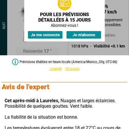
55
°
1
km/h
Rafales à
7
km/h
POUR LES PRÉVISIONS
DÉTAILLÉES À 15 JOURS
Couvert avec développement
NUIT
de foyers orageux possibles.
Abonnez-vous !
17
°
Je me connecte
Je m'abonne
Quelques averses faibles.
1018
hPa
Visibilité
<0.1
km
Ressentie
17
°
Prévisions établies en heure locale (America/Mexico_City, UTC-06)
Légende
Glossaire
Avis de l'expert
Cet après-midi à Laureles,
 Nuages et larges éclaircies. 
Possibilité de quelques gouttes. Vent faible.
La fiabilité de la situation est bonne.
Les températures évolueront entre 18 et 27°C au cours de 