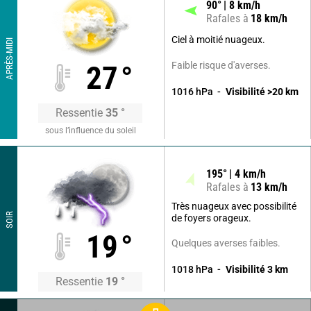
90
°
8
km/h
Rafales à
18
km/h
Ciel à moitié nuageux.
APRÈS-MIDI
Faible risque d'averses.
27
°
1016
hPa
Visibilité
>20
km
Ressentie
35
°
sous l’influence du soleil
195
°
4
km/h
Rafales à
13
km/h
Très nuageux avec possibilité
SOIR
de foyers orageux.
19
°
Quelques averses faibles.
1018
hPa
Visibilité
3
km
Ressentie
19
°