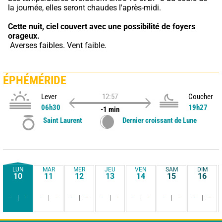
la journée, elles seront chaudes l'après-midi.
Cette nuit,
ciel couvert avec une possibilité de foyers 
orageux.
 Averses faibles. Vent faible.
ÉPHÉMÉRIDE
Lever
12:57
Coucher
06h30
19h27
-1 min
Saint Laurent
Dernier croissant de Lune
LUN
MAR
MER
JEU
VEN
SAM
DIM
10
11
12
13
14
15
16
-
-
-
-
-
-
-
-
-
-
-
-
-
-