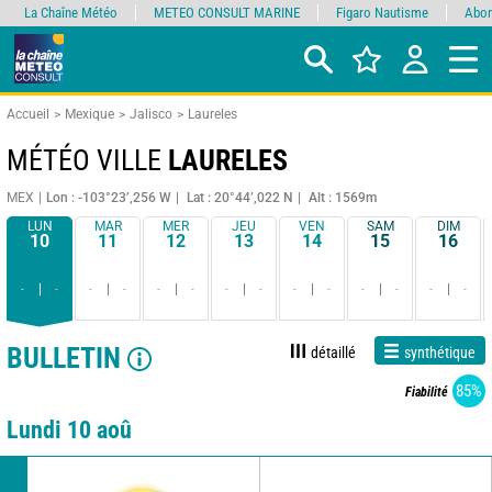
La Chaîne Météo
METEO CONSULT MARINE
Figaro Nautisme
Abon
Accueil
Mexique
Jalisco
Laureles
MÉTÉO VILLE
LAURELES
MEX
Lon : -103°23’,256 W
Lat : 20°44’,022 N
Alt : 1569m
LUN
MAR
MER
JEU
VEN
SAM
DIM
10
11
12
13
14
15
16
-
-
-
-
-
-
-
-
-
-
-
-
-
-
BULLETIN
détaillé
synthétique
85%
Fiabilité
Lundi 10 aoû