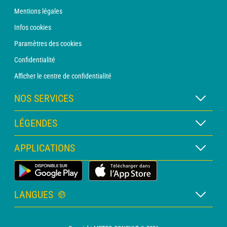
Mentions légales
Infos cookies
Paramètres des cookies
Confidentialité
Afficher le centre de confidentialité
NOS SERVICES
Abonnement METEO Xpert
LÉGENDES
Abonnement METEO PRO
Légende des cartes
APPLICATIONS
Consultation avec un prévisionniste
Légende des pictogrammes
Bulletin PRO
Application Météo Terrestre
Glossaire
Alertes
LANGUES
Certificats d'intempéries
Français
Relevés sur mesure