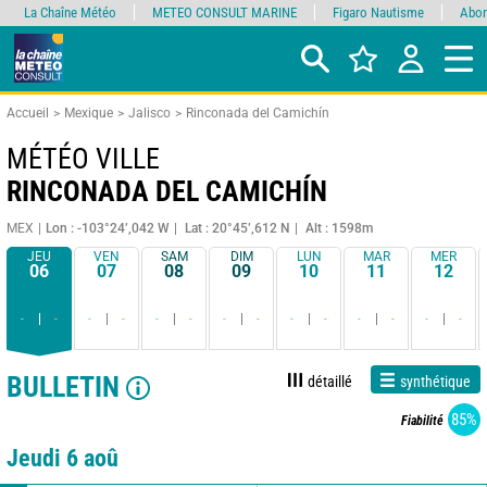
La Chaîne Météo
METEO CONSULT MARINE
Figaro Nautisme
Abon
Accueil
Mexique
Jalisco
Rinconada del Camichín
MÉTÉO VILLE
RINCONADA DEL CAMICHÍN
MEX
Lon : -103°24’,042 W
Lat : 20°45’,612 N
Alt : 1598m
JEU
VEN
SAM
DIM
LUN
MAR
MER
06
07
08
09
10
11
12
-
-
-
-
-
-
-
-
-
-
-
-
-
-
BULLETIN
détaillé
synthétique
85%
Fiabilité
Jeudi 6 aoû