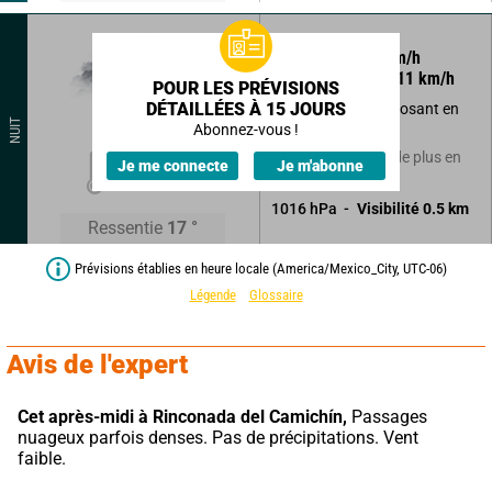
125
°
3
km/h
Rafales à
11
km/h
POUR LES PRÉVISIONS
DÉTAILLÉES À 15 JOURS
Nuages bas se déposant en
NUIT
brouillards.
Abonnez-vous !
17
°
Averses faibles et de plus en
Je me connecte
Je m'abonne
plus rares.
1016
hPa
Visibilité
0.5
km
Ressentie
17
°
Prévisions établies en heure locale (America/Mexico_City, UTC-06)
Légende
Glossaire
Avis de l'expert
Cet après-midi à Rinconada del Camichín,
 Passages 
nuageux parfois denses. Pas de précipitations. Vent 
faible.