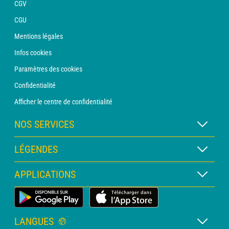
CGV
CGU
Mentions légales
Infos cookies
Paramètres des cookies
Confidentialité
Afficher le centre de confidentialité
NOS SERVICES
Abonnement METEO Xpert
LÉGENDES
Abonnement METEO PRO
Légende des cartes
APPLICATIONS
Consultation avec un prévisionniste
Légende des pictogrammes
Bulletin PRO
Application Météo Terrestre
Glossaire
Alertes
LANGUES
Certificats d'intempéries