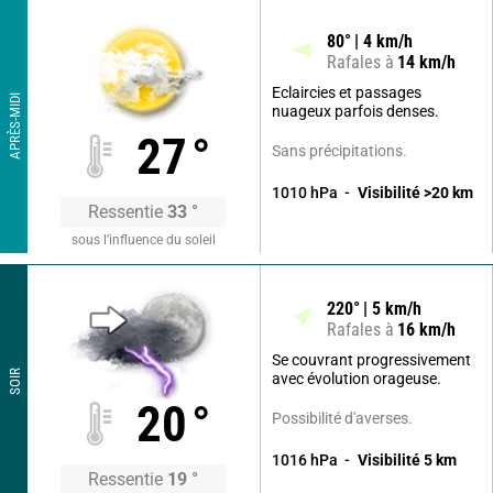
80
°
4
km/h
Rafales à
14
km/h
Eclaircies et passages
APRÈS-MIDI
nuageux parfois denses.
27
°
Sans précipitations.
1010
hPa
Visibilité
>20
km
Ressentie
33
°
sous l’influence du soleil
220
°
5
km/h
Rafales à
16
km/h
Se couvrant progressivement
SOIR
avec évolution orageuse.
20
°
Possibilité d'averses.
1016
hPa
Visibilité
5
km
Ressentie
19
°