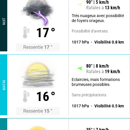
90
°
5
km/h
Rafales à
13
km/h
Très nuageux avec possibilité
NUIT
de foyers orageux.
17
°
Possibilité d'averses.
1017
hPa
Visibilité
0.8
km
Ressentie
17
°
80
°
8
km/h
Rafales à
19
km/h
Eclaircies, mais formations
MATIN
brumeuses possibles.
16
°
Sans précipitations.
1017
hPa
Visibilité
0.5
km
Ressentie
15
°
35
°
7
km/h