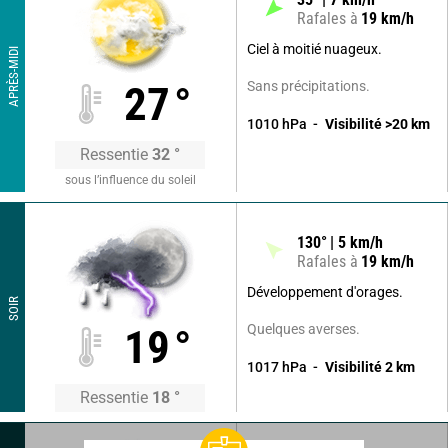
Rafales à
19
km/h
Ciel à moitié nuageux.
APRÈS-MIDI
Sans précipitations.
27
°
1010
hPa
Visibilité
>20
km
Ressentie
32
°
sous l’influence du soleil
130
°
5
km/h
Rafales à
19
km/h
Développement d'orages.
SOIR
Quelques averses.
19
°
1017
hPa
Visibilité
2
km
Ressentie
18
°