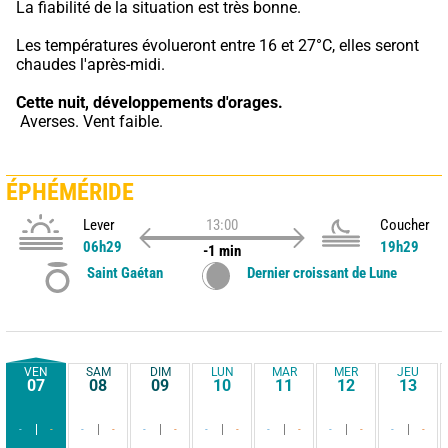
La fiabilité de la situation est très bonne.
Les températures évolueront entre 16 et 27°C, elles seront 
chaudes l'après-midi.
Cette nuit,
développements d'orages.
 Averses. Vent faible.
ÉPHÉMÉRIDE
Lever
13:00
Coucher
06h29
19h29
-1 min
Saint Gaétan
Dernier croissant de Lune
VEN
SAM
DIM
LUN
MAR
MER
JEU
07
08
09
10
11
12
13
-
-
-
-
-
-
-
-
-
-
-
-
-
-