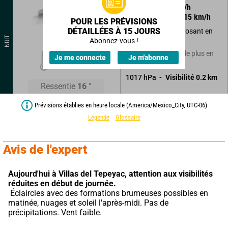
95
°
3
km/h
Rafales à
15
km/h
POUR LES PRÉVISIONS
DÉTAILLÉES À 15 JOURS
Nuages bas se déposant en
NUIT
brouillards.
Abonnez-vous !
16
°
Averses faibles et de plus en
Je me connecte
Je m'abonne
plus rares.
1017
hPa
Visibilité
0.2
km
Ressentie
16
°
Prévisions établies en heure locale (America/Mexico_City, UTC-06)
Légende
Glossaire
Avis de l'expert
Aujourd'hui à Villas del Tepeyac,
attention aux visibilités 
réduites en début de journée.
 Éclaircies avec des formations brumeuses possibles en 
matinée, nuages et soleil l'après-midi. Pas de 
précipitations. Vent faible.