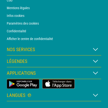
CGU
Mentions légales
Infos cookies
Paramètres des cookies
Confidentialité
Afficher le centre de confidentialité
NOS SERVICES
Abonnement METEO Xpert
LÉGENDES
Abonnement METEO PRO
Légende des cartes
APPLICATIONS
Consultation avec un prévisionniste
Légende des pictogrammes
Bulletin PRO
Application Météo Terrestre
Glossaire
Alertes
LANGUES
Certificats d'intempéries
Français
Relevés sur mesure