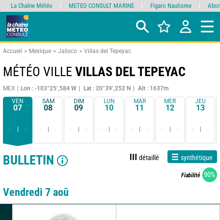
La Chaîne Météo
METEO CONSULT MARINE
Figaro Nautisme
Abon
Accueil
Mexique
Jalisco
Villas del Tepeyac
MÉTÉO VILLE
VILLAS DEL TEPEYAC
MEX
Lon : -103°25’,584 W
Lat : 20°39’,252 N
Alt : 1637m
VEN
SAM
DIM
LUN
MAR
MER
JEU
07
08
09
10
11
12
13
-
-
-
-
-
-
-
-
-
-
-
-
-
-
BULLETIN
détaillé
synthétique
90%
Fiabilité
Vendredi 7 aoû