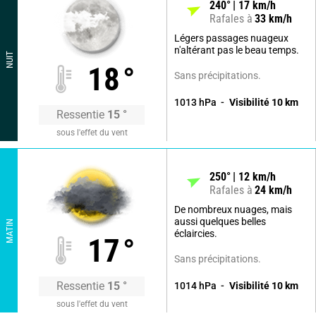
240
°
17
km/h
Rafales à
33
km/h
Légers passages nuageux
n'altérant pas le beau temps.
NUIT
18
°
Sans précipitations.
1013
hPa
Visibilité
10
km
Ressentie
15
°
sous l'effet du vent
250
°
12
km/h
Rafales à
24
km/h
De nombreux nuages, mais
aussi quelques belles
MATIN
éclaircies.
17
°
Sans précipitations.
Ressentie
15
°
1014
hPa
Visibilité
10
km
sous l'effet du vent