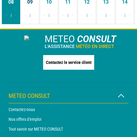
08
09
10
11
12
13
14
-
-
-
-
-
-
-
-
-
-
-
-
-
-
METEO
CONSULT
L'ASSISTANCE
MÉTÉO EN DIRECT
Contactez le service client
METEO CONSULT
Contactez-nous
Nos offres d'emploi
Tout savoir sur METEO CONSULT