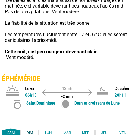
 De belles éclaircies mais aussi de nombreux nuages en 
matinée, ciel variable devenant peu nuageux l'après-midi. 
Pas de précipitations. Vent modéré.
La fiabilité de la situation est très bonne.
Les températures fluctueront entre 17 et 37°C, elles seront 
caniculaires l'après-midi.
Cette nuit,
ciel peu nuageux devenant clair.
 Vent modéré.
ÉPHÉMÉRIDE
Lever
13:56
Coucher
06h15
20h11
-2 min
Saint Dominique
Dernier croissant de Lune
SAM
DIM
LUN
MAR
MER
JEU
VEN