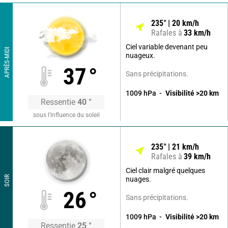
235
°
20
km/h
Rafales à
33
km/h
Ciel variable devenant peu
APRÈS-MIDI
nuageux.
37
°
Sans précipitations.
1009
hPa
Visibilité
>20
km
Ressentie
40
°
sous l’influence du soleil
235
°
21
km/h
Rafales à
39
km/h
Ciel clair malgré quelques
SOIR
nuages.
26
°
Sans précipitations.
1009
hPa
Visibilité
>20
km
Ressentie
25
°