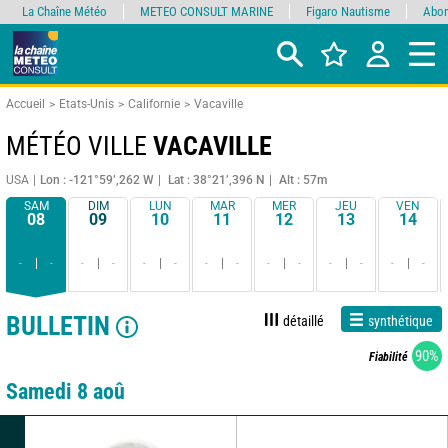
La Chaîne Météo
METEO CONSULT MARINE
Figaro Nautisme
Abon
Accueil
Etats-Unis
Californie
Vacaville
MÉTÉO VILLE
VACAVILLE
USA
Lon : -121°59’,262 W
Lat : 38°21’,396 N
Alt : 57m
SAM
DIM
LUN
MAR
MER
JEU
VEN
08
09
10
11
12
13
14
-
-
-
-
-
-
-
-
-
-
-
-
-
-
BULLETIN
détaillé
synthétique
90%
Fiabilité
Samedi 8 aoû