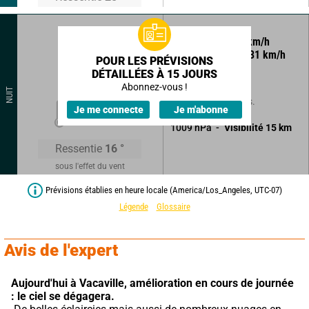
245
°
16
km/h
Rafales à
31
km/h
POUR LES PRÉVISIONS
DÉTAILLÉES À 15 JOURS
Ciel clair.
Abonnez-vous !
NUIT
Sans précipitations.
18
°
Je me connecte
Je m'abonne
1009
hPa
Visibilité
15
km
Ressentie
16
°
sous l'effet du vent
Prévisions établies en heure locale (America/Los_Angeles, UTC-07)
Légende
Glossaire
Avis de l'expert
Aujourd'hui à Vacaville,
amélioration en cours de journée 
: le ciel se dégagera.