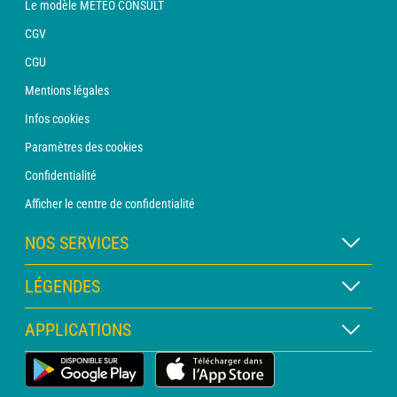
Le modèle METEO CONSULT
CGV
CGU
Mentions légales
Infos cookies
Paramètres des cookies
Confidentialité
Afficher le centre de confidentialité
NOS SERVICES
Abonnement METEO Xpert
LÉGENDES
Abonnement METEO PRO
Légende des cartes
APPLICATIONS
Consultation avec un prévisionniste
Légende des pictogrammes
Bulletin PRO
Application Météo Terrestre
Glossaire
Alertes