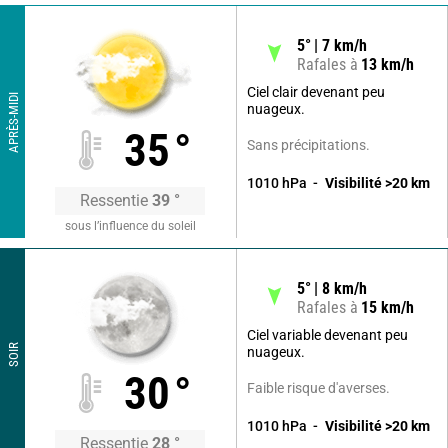
5
°
7
km/h
Rafales à
13
km/h
Ciel clair devenant peu
APRÈS-MIDI
nuageux.
35
°
Sans précipitations.
1010
hPa
Visibilité
>20
km
Ressentie
39
°
sous l’influence du soleil
5
°
8
km/h
Rafales à
15
km/h
Ciel variable devenant peu
SOIR
nuageux.
30
°
Faible risque d'averses.
1010
hPa
Visibilité
>20
km
Ressentie
28
°