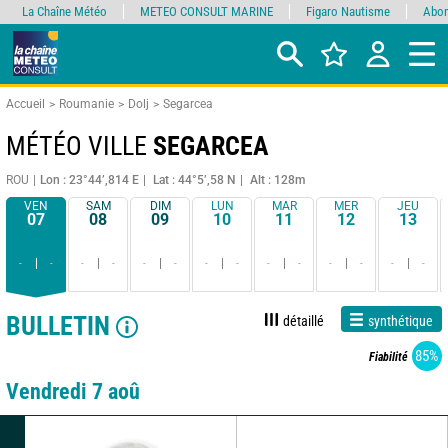
La Chaîne Météo
METEO CONSULT MARINE
Figaro Nautisme
Abon
Accueil
Roumanie
Dolj
Segarcea
MÉTÉO VILLE
SEGARCEA
ROU
Lon : 23°44’,814 E
Lat : 44°5’,58 N
Alt : 128m
VEN
SAM
DIM
LUN
MAR
MER
JEU
07
08
09
10
11
12
13
-
-
-
-
-
-
-
-
-
-
-
-
-
-
BULLETIN
détaillé
synthétique
85%
Fiabilité
Vendredi 7 aoû