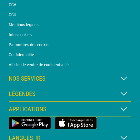
CGV
CGU
Mentions légales
Infos cookies
Paramètres des cookies
Confidentialité
Afficher le centre de confidentialité
NOS SERVICES
Abonnement METEO Xpert
LÉGENDES
Abonnement METEO PRO
Légende des cartes
APPLICATIONS
Consultation avec un prévisionniste
Légende des pictogrammes
Bulletin PRO
Application Météo Terrestre
Glossaire
Alertes
LANGUES