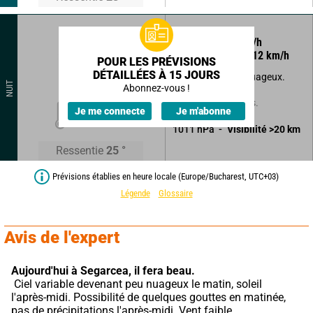
45
°
6
km/h
Rafales à
12
km/h
POUR LES PRÉVISIONS
DÉTAILLÉES À 15 JOURS
Beau temps peu nuageux.
NUIT
Abonnez-vous !
Sans précipitations.
23
°
Je me connecte
Je m'abonne
1011
hPa
Visibilité
>20
km
Ressentie
25
°
Prévisions établies en heure locale (Europe/Bucharest, UTC+03)
Légende
Glossaire
Avis de l'expert
Aujourd'hui à Segarcea,
il fera beau.
 Ciel variable devenant peu nuageux le matin, soleil 
l'après-midi. Possibilité de quelques gouttes en matinée, 
pas de précipitations l'après-midi. Vent faible.