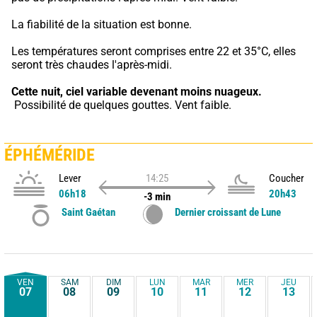
La fiabilité de la situation est bonne.
Les températures seront comprises entre 22 et 35°C, elles 
seront très chaudes l'après-midi.
Cette nuit,
ciel variable devenant moins nuageux.
 Possibilité de quelques gouttes. Vent faible.
ÉPHÉMÉRIDE
Lever
14:25
Coucher
06h18
20h43
-3 min
Saint Gaétan
Dernier croissant de Lune
VEN
SAM
DIM
LUN
MAR
MER
JEU
07
08
09
10
11
12
13