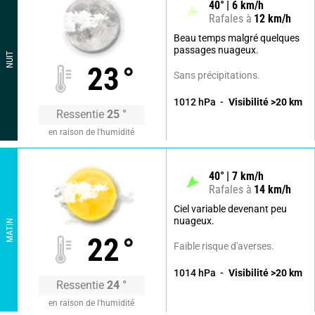
40
°
6
km/h
Rafales à
12
km/h
Beau temps malgré quelques
passages nuageux.
NUIT
23
°
Sans précipitations.
1012
hPa
Visibilité
>20
km
Ressentie
25
°
en raison de l'humidité
40
°
7
km/h
Rafales à
14
km/h
Ciel variable devenant peu
nuageux.
MATIN
22
°
Faible risque d'averses.
1014
hPa
Visibilité
>20
km
Ressentie
24
°
en raison de l'humidité