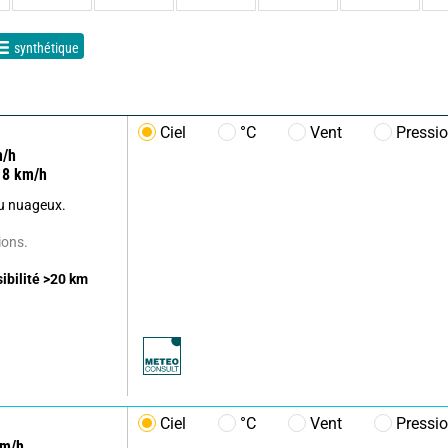
synthétique
Ciel
°C
Vent
Pressi
/h
8
km/h
u nuageux.
ions.
sibilité
>20
km
Ciel
°C
Vent
Pressi
m/h