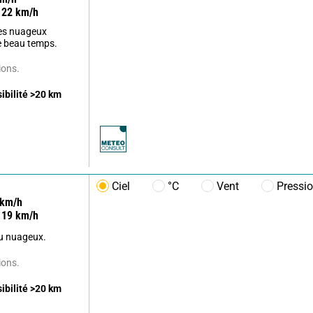
22
km/h
es nuageux
le beau temps.
ions.
sibilité
>20
km
Ciel
°C
Vent
Pressi
km/h
19
km/h
u nuageux.
ions.
sibilité
>20
km