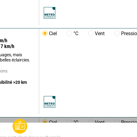
Ciel
°C
Vent
Pressi
m/h
7
km/h
uages, mais
elles éclaircies.
ions.
sibilité
>20
km
Ciel
°C
Vent
Pressi
/h
5
km/h