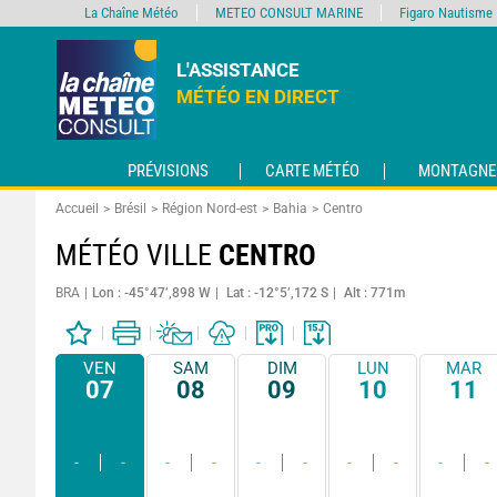
La Chaîne Météo
METEO CONSULT MARINE
Figaro Nautisme
L'ASSISTANCE
MÉTÉO EN DIRECT
PRÉVISIONS
CARTE MÉTÉO
MONTAGNE
Accueil
Brésil
Région Nord-est
Bahia
Centro
MÉTÉO VILLE
CENTRO
BRA
Lon : -45°47’,898 W
Lat : -12°5’,172 S
Alt : 771m
VEN
SAM
DIM
LUN
MAR
07
08
09
10
11
-
-
-
-
-
-
-
-
-
-