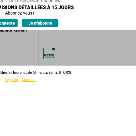
ions sont réservées aux abonnés
ISIONS DÉTAILLÉES À 15 JOURS
uageux.
Abonnez-vous !
ions.
onnecte
Je m'abonne
sibilité
>20
km
ablies en heure locale (America/Bahia, UTC-03)
Légende
Glossaire