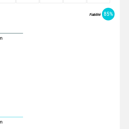
85%
Fiabilité
on
on