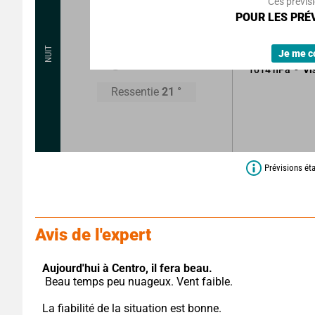
Ces prévis
POUR LES PRÉV
Ciel à moitié n
Sans précipitat
21
°
NUIT
Je me c
1014
hPa
Vi
Ressentie
21
°
Prévisions ét
Avis de l'expert
Aujourd'hui à Centro,
il fera beau.
 Beau temps peu nuageux. Vent faible.
La fiabilité de la situation est bonne.