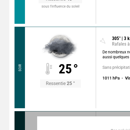
sous l’influence du soleil
305
°
3
k
Rafales à
De nombreux n
aussi quelques b
25
°
SOIR
Sans précipitat
1011
hPa
Vi
Ressentie
25
°
65
°
3
km
Rafales à