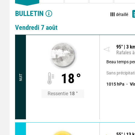
BULLETIN
détaillé
Vendredi 7 août
95
°
3
km
Rafales à
Beau temps pe
Sans précipitat
18
°
NUIT
1015
hPa
Vi
Ressentie
18
°
55
°
13
k