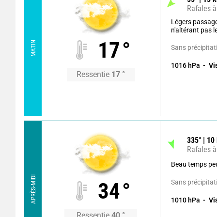
Rafales à
Légers passag
n'altérant pas 
17
°
MATIN
Sans précipitat
1016
hPa
Vi
Ressentie
17
°
335
°
10
Rafales à
Beau temps pe
APRÈS-MIDI
Sans précipitat
34
°
1010
hPa
Vi
Ressentie
40
°