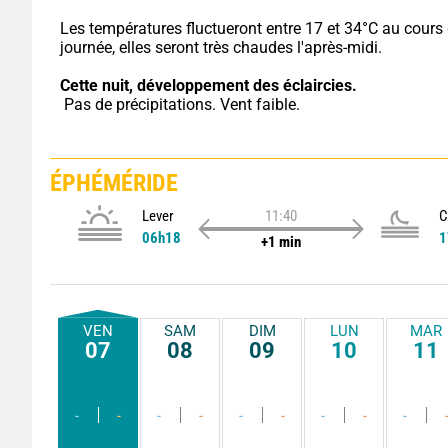
Les températures fluctueront entre 17 et 34°C au cours d
journée, elles seront très chaudes l'après-midi.
Cette nuit,
développement des éclaircies.
 Pas de précipitations. Vent faible.
ÉPHÉMÉRIDE
Lever
11:40
C
06h18
1
+1 min
VEN
SAM
DIM
LUN
MAR
07
08
09
10
11
-
-
-
-
-
-
-
-
-