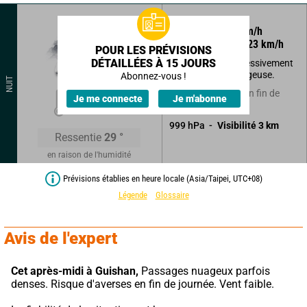
255
°
8
km/h
Rafales à
23
km/h
POUR LES PRÉVISIONS
DÉTAILLÉES À 15 JOURS
Se couvrant progressivement
avec évolution orageuse.
Abonnez-vous !
NUIT
26
°
Averses tombant en fin de
Je me connecte
Je m'abonne
nuit.
999
hPa
Visibilité
3
km
Ressentie
29
°
en raison de l'humidité
Prévisions établies en heure locale (Asia/Taipei, UTC+08)
Légende
Glossaire
Avis de l'expert
Cet après-midi à Guishan,
 Passages nuageux parfois 
denses. Risque d'averses en fin de journée. Vent faible.