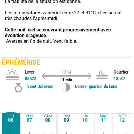
La fiabilité de la situation est bonne.
Les températures varieront entre 27 et 31°C, elles seront 
très chaudes l'après-midi.
Cette nuit,
ciel se couvrant progressivement avec 
évolution orageuse.
 Averses en fin de nuit. Vent faible.
ÉPHÉMÉRIDE
Lever
13:14
Coucher
05h23
18h37
-1 min
Saint Octavien
Dernier quartier de Lune
JEU
VEN
SAM
DIM
LUN
MAR
MER
06
07
08
09
10
11
12
-
-
-
-
-
-
-
-
-
-
-
-
-
-