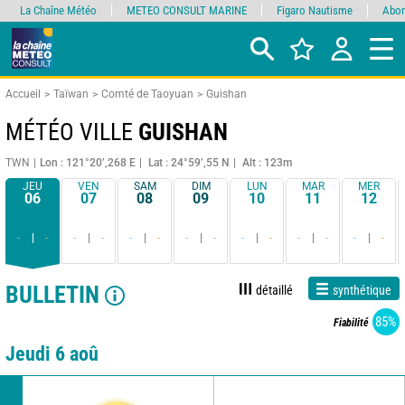
La Chaîne Météo
METEO CONSULT MARINE
Figaro Nautisme
Abon
Accueil
Taïwan
Comté de Taoyuan
Guishan
MÉTÉO VILLE
GUISHAN
TWN
Lon : 121°20’,268 E
Lat : 24°59’,55 N
Alt : 123m
JEU
VEN
SAM
DIM
LUN
MAR
MER
06
07
08
09
10
11
12
-
-
-
-
-
-
-
-
-
-
-
-
-
-
BULLETIN
détaillé
synthétique
85%
Fiabilité
Jeudi 6 aoû