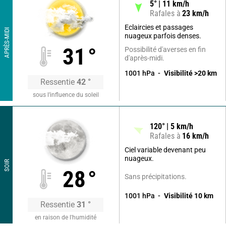
5
°
11
km/h
Rafales à
23
km/h
Eclaircies et passages
APRÈS-MIDI
nuageux parfois denses.
31
°
Possibilité d'averses en fin
d'après-midi.
1001
hPa
Visibilité
>20
km
Ressentie
42
°
sous l’influence du soleil
120
°
5
km/h
Rafales à
16
km/h
Ciel variable devenant peu
nuageux.
SOIR
28
°
Sans précipitations.
1001
hPa
Visibilité
10
km
Ressentie
31
°
en raison de l'humidité