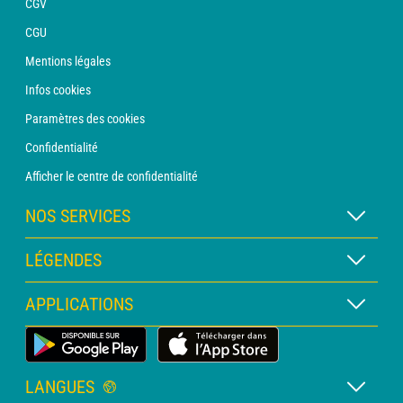
CGV
CGU
Mentions légales
Infos cookies
Paramètres des cookies
Confidentialité
Afficher le centre de confidentialité
NOS SERVICES
Abonnement METEO Xpert
LÉGENDES
Abonnement METEO PRO
Légende des cartes
APPLICATIONS
Consultation avec un prévisionniste
Légende des pictogrammes
Bulletin PRO
Application Météo Terrestre
Glossaire
Alertes
LANGUES
Certificats d'intempéries