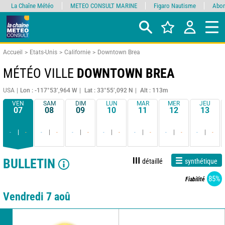
La Chaîne Météo
METEO CONSULT MARINE
Figaro Nautisme
Abon
Accueil
Etats-Unis
Californie
Downtown Brea
MÉTÉO VILLE
DOWNTOWN BREA
USA
Lon : -117°53’,964 W
Lat : 33°55’,092 N
Alt : 113m
VEN
SAM
DIM
LUN
MAR
MER
JEU
07
08
09
10
11
12
13
-
-
-
-
-
-
-
-
-
-
-
-
-
-
BULLETIN
détaillé
synthétique
85%
Fiabilité
Vendredi 7 aoû