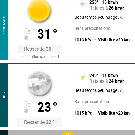
250
°
15
km/h
Rafales à
26
km/h
Beau temps peu nuageux.
APRÈS-MIDI
Sans précipitations.
31
°
1013
hPa
Visibilité
>20
km
Ressentie
36
°
sous l’influence du soleil
240
°
14
km/h
Rafales à
24
km/h
Beau temps peu nuageux.
SOIR
Sans précipitations.
23
°
1015
hPa
Visibilité
>20
km
Ressentie
22
°