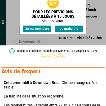
220
°
4
km/h
Rafales à
5
km/h
POUR LES PRÉVISIONS
DÉTAILLÉES À 15 JOURS
Beau temps avec quelques
NUIT
nuages élevés.
Abonnez-vous !
19
°
Je me connecte
Je m'abonne
Sans précipitations.
1015
hPa
Visibilité
>20
km
Ressentie
19
°
Prévisions établies en heure locale (America/Los_Angeles, UTC-07)
Légende
Glossaire
Avis de l'expert
Cet après-midi à Downtown Brea,
 Ciel peu nuageux. Vent 
faible.
La fiabilité de la situation est bonne.
Les températures varieront entre 21 et 31°C au cours de la 