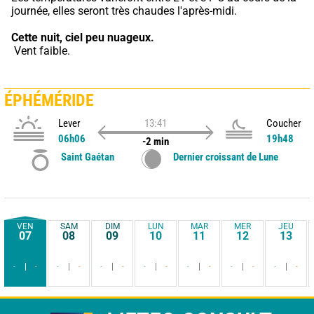
journée, elles seront très chaudes l'après-midi.
Cette nuit,
ciel peu nuageux.
 Vent faible.
ÉPHÉMÉRIDE
Lever
13:41
Coucher
06h06
19h48
-2 min
Saint Gaétan
Dernier croissant de Lune
VEN
SAM
DIM
LUN
MAR
MER
JEU
07
08
09
10
11
12
13
-
-
-
-
-
-
-
-
-
-
-
-
-
-