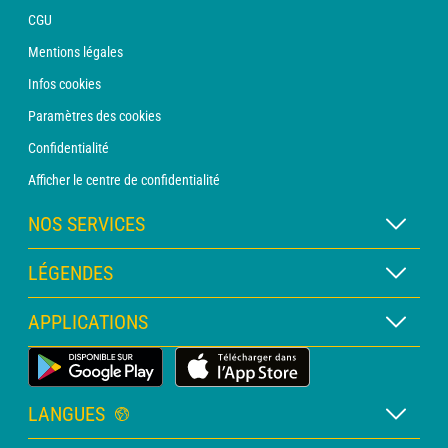
CGU
Mentions légales
Infos cookies
Paramètres des cookies
Confidentialité
Afficher le centre de confidentialité
NOS SERVICES
Abonnement METEO Xpert
LÉGENDES
Abonnement METEO PRO
Légende des cartes
APPLICATIONS
Consultation avec un prévisionniste
Légende des pictogrammes
Bulletin PRO
Application Météo Terrestre
Glossaire
Alertes
LANGUES
Certificats d'intempéries