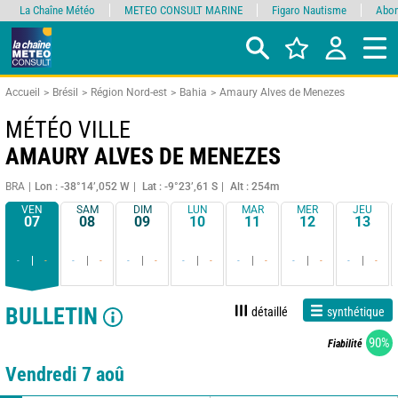
La Chaîne Météo
METEO CONSULT MARINE
Figaro Nautisme
Abon
Accueil
Brésil
Région Nord-est
Bahia
Amaury Alves de Menezes
MÉTÉO VILLE
AMAURY ALVES DE MENEZES
BRA
Lon : -38°14’,052 W
Lat : -9°23’,61 S
Alt : 254m
VEN
SAM
DIM
LUN
MAR
MER
JEU
07
08
09
10
11
12
13
-
-
-
-
-
-
-
-
-
-
-
-
-
-
BULLETIN
détaillé
synthétique
90%
Fiabilité
Vendredi 7 aoû