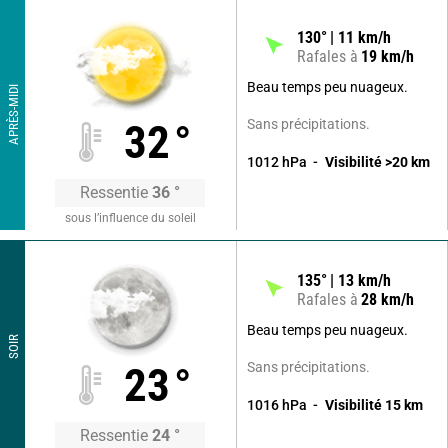
130
°
11
km/h
Rafales à
19
km/h
Beau temps peu nuageux.
APRÈS-MIDI
Sans précipitations.
32
°
1012
hPa
Visibilité
>20
km
Ressentie
36
°
sous l’influence du soleil
135
°
13
km/h
Rafales à
28
km/h
Beau temps peu nuageux.
SOIR
Sans précipitations.
23
°
1016
hPa
Visibilité
15
km
Ressentie
24
°