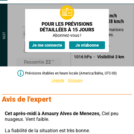
130
°
12
km/h
Rafales à
28
km/h
POUR LES PRÉVISIONS
DÉTAILLÉES À 15 JOURS
Eclaircies, mais formations
NUIT
brumeuses possibles.
Abonnez-vous !
20
°
Je me connecte
Je m'abonne
Sans précipitations.
1016
hPa
Visibilité
3
km
Ressentie
22
°
Prévisions établies en heure locale (America/Bahia, UTC-03)
Légende
Glossaire
Avis de l'expert
Cet après-midi à Amaury Alves de Menezes,
 Ciel peu 
nuageux. Vent faible.
La fiabilité de la situation est très bonne.