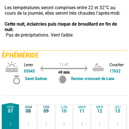
Les températures seront comprises entre 22 et 32°C au 
cours de la journée, elles seront très chaudes l'après-midi.
Cette nuit,
éclaircies puis risque de brouillard en fin de 
nuit.
 Pas de précipitations. Vent faible.
ÉPHÉMÉRIDE
Lever
11:47
Coucher
05h45
17h32
+0 min
Saint Gaétan
Dernier croissant de Lune
VEN
SAM
DIM
LUN
MAR
MER
JEU
07
08
09
10
11
12
13
-
-
-
-
-
-
-
-
-
-
-
-
-
-