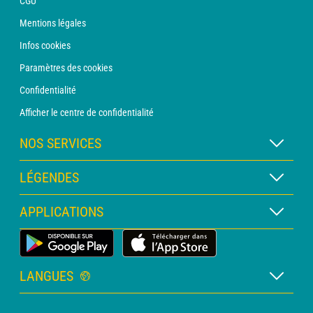
CGU
Mentions légales
Infos cookies
Paramètres des cookies
Confidentialité
Afficher le centre de confidentialité
NOS SERVICES
Abonnement METEO Xpert
LÉGENDES
Abonnement METEO PRO
Légende des cartes
APPLICATIONS
Consultation avec un prévisionniste
Légende des pictogrammes
Bulletin PRO
Application Météo Terrestre
Glossaire
Alertes
LANGUES
Certificats d'intempéries
Français
Relevés sur mesure