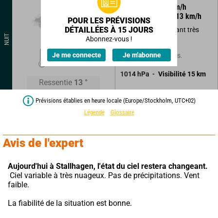
250
°
6
km/h
Rafales à
13
km/h
POUR LES PRÉVISIONS
DÉTAILLÉES À 15 JOURS
Ciel variable devenant très
NUIT
nuageux.
Abonnez-vous !
14
°
Je me connecte
Je m'abonne
Possibilité d'averses.
1014
hPa
Visibilité
15
km
Ressentie
13
°
Prévisions établies en heure locale (Europe/Stockholm, UTC+02)
Légende
Glossaire
Avis de l'expert
Aujourd'hui à Stallhagen,
l'état du ciel restera changeant.
 Ciel variable à très nuageux. Pas de précipitations. Vent 
faible.
La fiabilité de la situation est bonne.