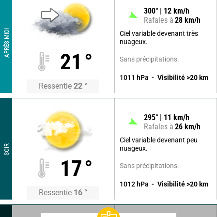
300
°
12
km/h
Rafales à
28
km/h
APRÈS-MIDI
Ciel variable devenant très
nuageux.
21
°
Sans précipitations.
1011
hPa
Visibilité
>20
km
Ressentie
22
°
295
°
11
km/h
Rafales à
26
km/h
Ciel variable devenant peu
SOIR
nuageux.
17
°
Sans précipitations.
1012
hPa
Visibilité
>20
km
Ressentie
16
°