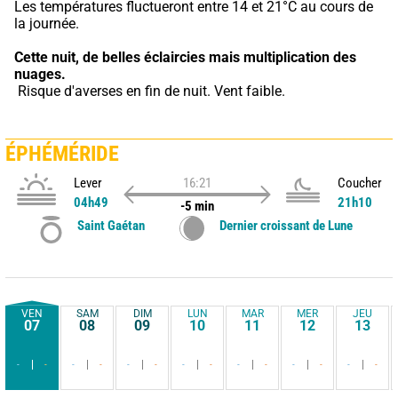
Les températures fluctueront entre 14 et 21°C au cours de 
la journée.
Cette nuit,
de belles éclaircies mais multiplication des 
nuages.
 Risque d'averses en fin de nuit. Vent faible.
ÉPHÉMÉRIDE
Lever
16:21
Coucher
04h49
21h10
-5 min
Saint Gaétan
Dernier croissant de Lune
VEN
SAM
DIM
LUN
MAR
MER
JEU
07
08
09
10
11
12
13
-
-
-
-
-
-
-
-
-
-
-
-
-
-