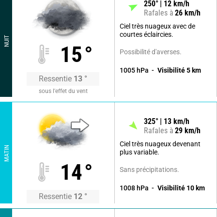
250
°
12
km/h
Rafales à
26
km/h
Ciel très nuageux avec de
courtes éclaircies.
NUIT
15
°
Possibilité d'averses.
1005
hPa
Visibilité
5
km
Ressentie
13
°
sous l'effet du vent
325
°
13
km/h
Rafales à
29
km/h
Ciel très nuageux devenant
MATIN
plus variable.
14
°
Sans précipitations.
1008
hPa
Visibilité
10
km
Ressentie
12
°