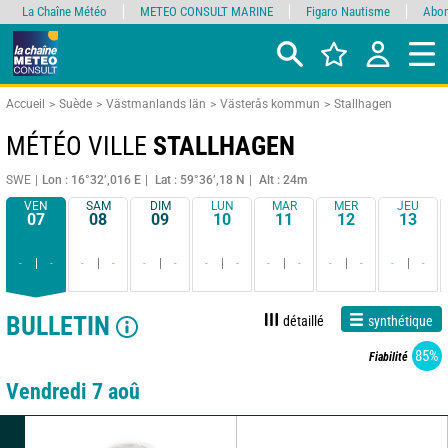
La Chaîne Météo
METEO CONSULT MARINE
Figaro Nautisme
Abon
Accueil
Suède
Västmanlands län
Västerås kommun
Stallhagen
MÉTÉO VILLE
STALLHAGEN
SWE
Lon : 16°32’,016 E
Lat : 59°36’,18 N
Alt : 24m
VEN
SAM
DIM
LUN
MAR
MER
JEU
07
08
09
10
11
12
13
-
-
-
-
-
-
-
-
-
-
-
-
-
-
BULLETIN
détaillé
synthétique
85%
Fiabilité
Vendredi 7 aoû