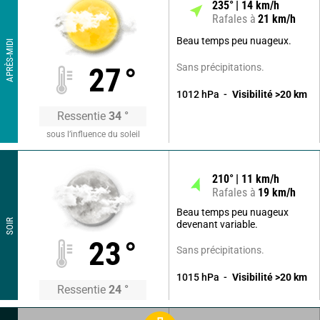
235
°
14
km/h
Rafales à
21
km/h
Beau temps peu nuageux.
APRÈS-MIDI
Sans précipitations.
27
°
1012
hPa
Visibilité
>20
km
Ressentie
34
°
sous l’influence du soleil
210
°
11
km/h
Rafales à
19
km/h
Beau temps peu nuageux
SOIR
devenant variable.
23
°
Sans précipitations.
1015
hPa
Visibilité
>20
km
Ressentie
24
°