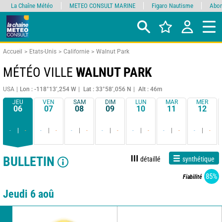
La Chaîne Météo
METEO CONSULT MARINE
Figaro Nautisme
Abon
Accueil
Etats-Unis
Californie
Walnut Park
MÉTÉO VILLE
WALNUT PARK
USA
Lon : -118°13’,254 W
Lat : 33°58’,056 N
Alt : 46m
JEU
VEN
SAM
DIM
LUN
MAR
MER
06
07
08
09
10
11
12
-
-
-
-
-
-
-
-
-
-
-
-
-
-
BULLETIN
détaillé
synthétique
85%
Fiabilité
Jeudi 6 aoû