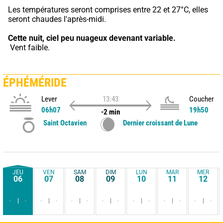
Les températures seront comprises entre 22 et 27°C, elles 
seront chaudes l'après-midi.
Cette nuit,
ciel peu nuageux devenant variable.
 Vent faible.
ÉPHÉMÉRIDE
Lever
13:43
Coucher
06h07
19h50
-2 min
Saint Octavien
Dernier croissant de Lune
JEU
VEN
SAM
DIM
LUN
MAR
MER
06
07
08
09
10
11
12
-
-
-
-
-
-
-
-
-
-
-
-
-
-