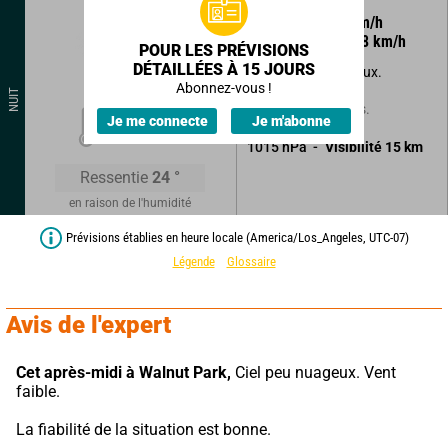
195
°
3
km/h
Rafales à
8
km/h
POUR LES PRÉVISIONS
DÉTAILLÉES À 15 JOURS
Ciel à moitié nuageux.
Abonnez-vous !
NUIT
Sans précipitations.
21
°
Je me connecte
Je m'abonne
1015
hPa
Visibilité
15
km
Ressentie
24
°
en raison de l'humidité
Prévisions établies en heure locale (America/Los_Angeles, UTC-07)
Légende
Glossaire
Avis de l'expert
Cet après-midi à Walnut Park,
 Ciel peu nuageux. Vent 
faible.
La fiabilité de la situation est bonne.