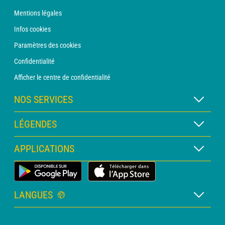
Mentions légales
Infos cookies
Paramètres des cookies
Confidentialité
Afficher le centre de confidentialité
NOS SERVICES
Abonnement METEO Xpert
LÉGENDES
Abonnement METEO PRO
Légende des cartes
APPLICATIONS
Consultation avec un prévisionniste
Légende des pictogrammes
Bulletin PRO
Application Météo Terrestre
Glossaire
Alertes
LANGUES
Certificats d'intempéries
Français
Relevés sur mesure