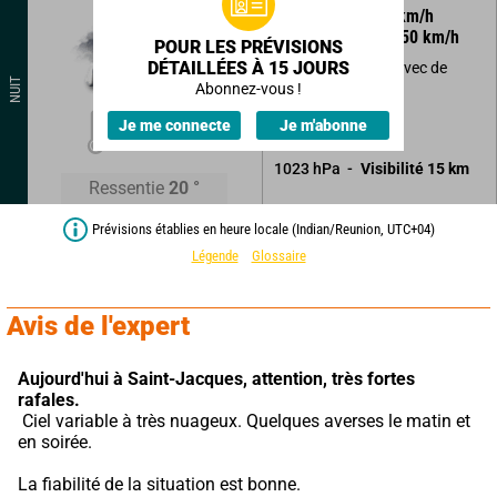
120
°
28
km/h
Rafales à
50
km/h
POUR LES PRÉVISIONS
DÉTAILLÉES À 15 JOURS
Ciel très nuageux avec de
NUIT
courtes éclaircies.
Abonnez-vous !
21
°
Je me connecte
Je m'abonne
Quelques averses.
1023
hPa
Visibilité
15
km
Ressentie
20
°
Prévisions établies en heure locale (Indian/Reunion, UTC+04)
Légende
Glossaire
Avis de l'expert
Aujourd'hui à Saint-Jacques,
attention, très fortes 
rafales.
 Ciel variable à très nuageux. Quelques averses le matin et 
en soirée.
La fiabilité de la situation est bonne.