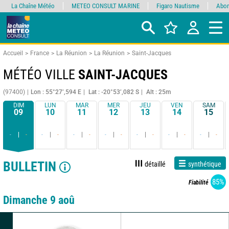
La Chaîne Météo
METEO CONSULT MARINE
Figaro Nautisme
Abon
Accueil
France
La Réunion
La Réunion
Saint-Jacques
MÉTÉO VILLE
SAINT-JACQUES
(97400)
Lon : 55°27’,594 E
Lat : -20°53’,082 S
Alt : 25m
DIM
LUN
MAR
MER
JEU
VEN
SAM
09
10
11
12
13
14
15
-
-
-
-
-
-
-
-
-
-
-
-
-
-
BULLETIN
détaillé
synthétique
85%
Fiabilité
Dimanche 9 aoû