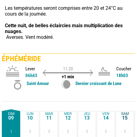
Les températures seront comprises entre 20 et 24°C au 
cours de la journée.
Cette nuit,
de belles éclaircies mais multiplication des 
nuages.
 Averses. Vent modéré.
ÉPHÉMÉRIDE
Lever
11:20
Coucher
06h43
18h03
+1 min
Saint Amour
Dernier croissant de Lune
DIM
LUN
MAR
MER
JEU
VEN
SAM
09
10
11
12
13
14
15
-
-
-
-
-
-
-
-
-
-
-
-
-
-