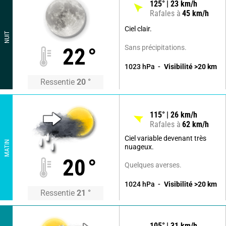
125
°
23
km/h
Rafales à
45
km/h
Ciel clair.
NUIT
Sans précipitations.
22
°
1023
hPa
Visibilité
>20
km
Ressentie
20
°
115
°
26
km/h
Rafales à
62
km/h
Ciel variable devenant très
MATIN
nuageux.
20
°
Quelques averses.
1024
hPa
Visibilité
>20
km
Ressentie
21
°
105
°
31
km/h