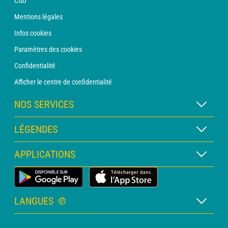
CGU
Mentions légales
Infos cookies
Paramètres des cookies
Confidentialité
Afficher le centre de confidentialité
NOS SERVICES
Abonnement METEO Xpert
LÉGENDES
Abonnement METEO PRO
Légende des cartes
APPLICATIONS
Consultation avec un prévisionniste
Légende des pictogrammes
Bulletin PRO
Application Météo Terrestre
Glossaire
Alertes
LANGUES
Certificats d'intempéries
Français
Relevés sur mesure