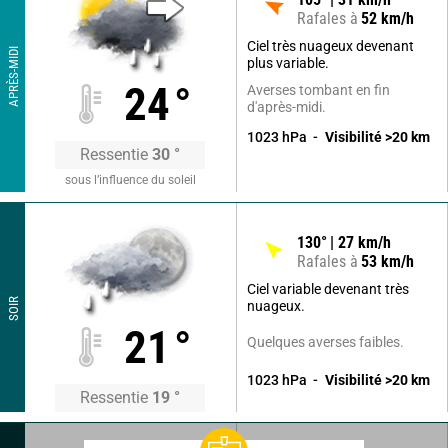
Rafales à
52
km/h
Ciel très nuageux devenant
APRÈS-MIDI
plus variable.
24
°
Averses tombant en fin
d'après-midi.
1023
hPa
Visibilité
>20
km
Ressentie
30
°
sous l’influence du soleil
130
°
27
km/h
Rafales à
53
km/h
Ciel variable devenant très
SOIR
nuageux.
21
°
Quelques averses faibles.
1023
hPa
Visibilité
>20
km
Ressentie
19
°