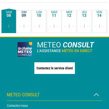
SAM
DIM
LUN
MAR
MER
JEU
VEN
08
09
10
11
12
13
14
-
-
-
-
-
-
-
-
-
-
-
-
-
-
METEO
CONSULT
L'ASSISTANCE
MÉTÉO EN DIRECT
Contactez le service client
METEO CONSULT
Contactez-nous