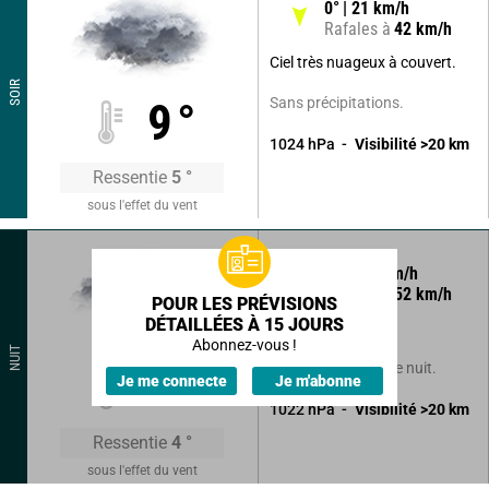
0
°
21
km/h
Rafales à
42
km/h
Ciel très nuageux à couvert.
SOIR
Sans précipitations.
9
°
1024
hPa
Visibilité
>20
km
Ressentie
5
°
sous l'effet du vent
20
°
27
km/h
Rafales à
52
km/h
POUR LES PRÉVISIONS
DÉTAILLÉES À 15 JOURS
Ciel couvert.
Abonnez-vous !
NUIT
Pluie faible en fin de nuit.
8
°
Je me connecte
Je m'abonne
1022
hPa
Visibilité
>20
km
Ressentie
4
°
sous l'effet du vent