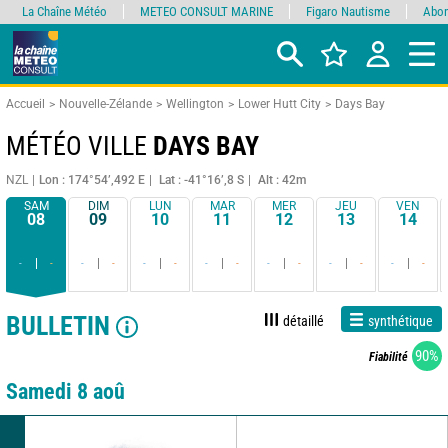
La Chaîne Météo
METEO CONSULT MARINE
Figaro Nautisme
Abon
Accueil
Nouvelle-Zélande
Wellington
Lower Hutt City
Days Bay
MÉTÉO VILLE
DAYS BAY
NZL
Lon : 174°54’,492 E
Lat : -41°16’,8 S
Alt : 42m
SAM
DIM
LUN
MAR
MER
JEU
VEN
08
09
10
11
12
13
14
-
-
-
-
-
-
-
-
-
-
-
-
-
-
BULLETIN
détaillé
synthétique
90%
Fiabilité
Samedi 8 aoû