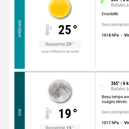
Rafales à
Ensoleillé.
APRÈS-MIDI
Sans précipitat
25
°
1018
hPa
Vi
Ressentie
29
°
sous l’influence du soleil
265
°
6
k
Rafales à
Beau temps av
nuages élevés.
19
°
SOIR
Sans précipitat
1017
hPa
Vi
Ressentie
19
°