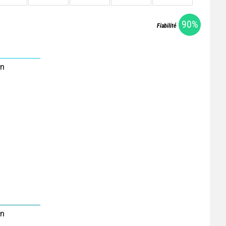
90%
Fiabilité
on
on