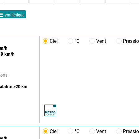
synthétique
Ciel
°C
Vent
Pressi
m/h
9
km/h
ions.
sibilité
>20
km
Ciel
°C
Vent
Pressi
m/h