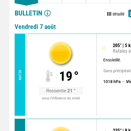
BULLETIN
détaillé
Vendredi 7 août
205
°
5
k
Rafales à
Ensoleillé.
Sans précipitat
19
°
MATIN
1018
hPa
Vi
Ressentie
21
°
sous l’influence du soleil
235
°
8
k