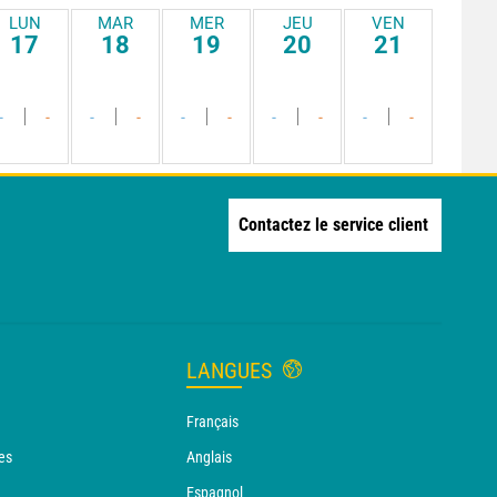
LUN
MAR
MER
JEU
VEN
17
18
19
20
21
-
-
-
-
-
-
-
-
-
-
Contactez le service client
LANGUES
Français
es
Anglais
Espagnol