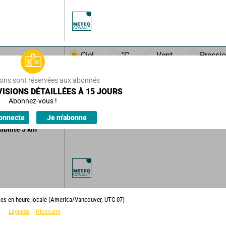
Ciel
°C
Vent
Pressi
/h
5
km/h
ions sont réservées aux abonnés
ISIONS DÉTAILLÉES À 15 JOURS
u nuageux.
Abonnez-vous !
ions.
onnecte
Je m'abonne
sibilité
5
km
ies en heure locale (America/Vancouver, UTC-07)
Légende
Glossaire