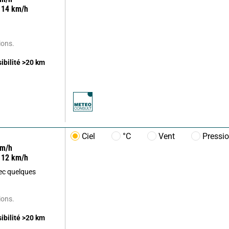
14
km/h
ions.
sibilité
>20
km
Ciel
°C
Vent
Pressi
m/h
12
km/h
ec quelques
ions.
sibilité
>20
km