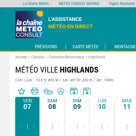
La Chaîne Météo
METEO CONSULT MARINE
Figaro Nautisme
L'ASSISTANCE
MÉTÉO EN DIRECT
PRÉVISIONS
CARTE MÉTÉO
MONTAGNE
Accueil
Canada
Colombie-Britannique
Highlands
MÉTÉO VILLE
HIGHLANDS
CAN
Lon : -123°5’,892 W
Lat : 49°20’,652 N
Alt : 130m
VEN
SAM
DIM
LUN
MAR
07
08
09
10
11
-
-
-
-
-
-
-
-
-
-