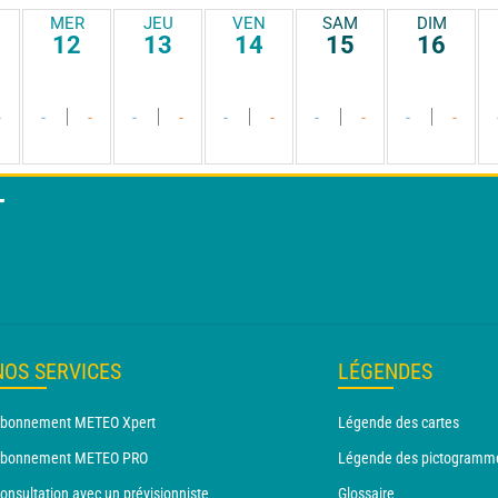
MER
JEU
VEN
SAM
DIM
12
13
14
15
16
-
-
-
-
-
-
-
-
-
-
-
T
NOS SERVICES
LÉGENDES
bonnement METEO Xpert
Légende des cartes
bonnement METEO PRO
Légende des pictogramm
onsultation avec un prévisionniste
Glossaire