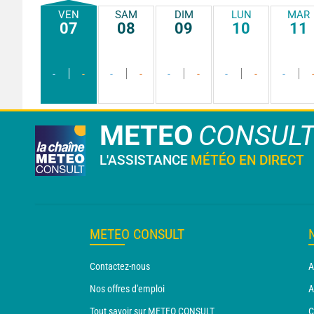
VEN
SAM
DIM
LUN
MAR
07
08
09
10
11
-
-
-
-
-
-
-
-
-
METEO
CONSUL
L'ASSISTANCE
MÉTÉO EN DIRECT
METEO CONSULT
Contactez-nous
A
Nos offres d'emploi
A
Tout savoir sur METEO CONSULT
C