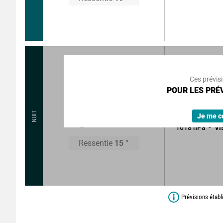
30
°
2
km
Rafales à
Ces prévis
POUR LES PRÉV
Beau temps pe
Sans précipitat
15
°
NUIT
Je me c
1018
hPa
Vi
Ressentie
15
°
Prévisions établ