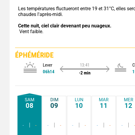
Les températures fluctueront entre 19 et 31°C, elles sero
chaudes l'après-midi.
Cette nuit,
ciel clair devenant peu nuageux.
 Vent faible.
ÉPHÉMÉRIDE
Lever
13:41
C
06h14
1
-2 min
SAM
DIM
LUN
MAR
MER
08
09
10
11
12
-
-
-
-
-
-
-
-
-