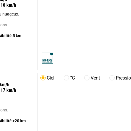
10
km/h
u nuageux.
ions.
sibilité
5
km
Ciel
°C
Vent
Pressi
km/h
17
km/h
ions.
sibilité
>20
km