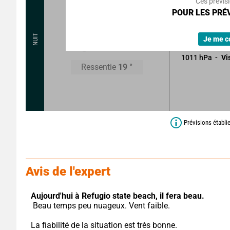
Ces prévis
Légers passag
POUR LES PRÉV
n'altérant pas 
19
°
NUIT
Sans précipitat
Je me c
1011
hPa
Vi
Ressentie
19
°
Prévisions établi
Avis de l'expert
Aujourd'hui à Refugio state beach,
il fera beau.
 Beau temps peu nuageux. Vent faible.
La fiabilité de la situation est très bonne.