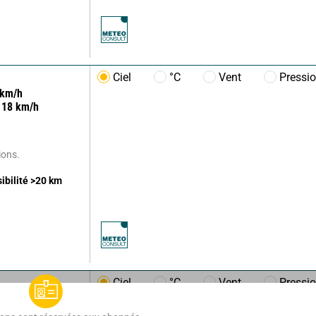
Ciel
°C
Vent
Pressi
km/h
18
km/h
ions.
sibilité
>20
km
Ciel
°C
Vent
Pressi
m/h
12
km/h