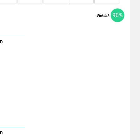
90%
Fiabilité
on
on