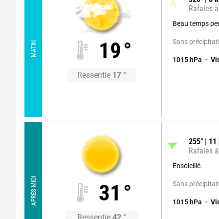
Rafales à
Beau temps pe
Sans précipitat
19
°
MATIN
1015
hPa
Vi
Ressentie
17
°
255
°
11
Rafales à
Ensoleillé.
APRÈS-MIDI
Sans précipitat
31
°
1015
hPa
Vi
Ressentie
42
°