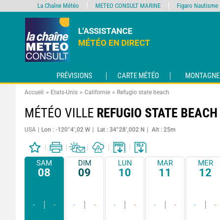
La Chaîne Météo
METEO CONSULT MARINE
Figaro Nautisme
L'ASSISTANCE
MÉTÉO EN DIRECT
PRÉVISIONS
CARTE MÉTÉO
MONTAGNE
Accueil
Etats-Unis
Californie
Refugio state beach
MÉTÉO VILLE
REFUGIO STATE BEACH
USA
Lon : -120°4’,02 W
Lat : 34°28’,002 N
Alt : 25m
SAM
DIM
LUN
MAR
MER
08
09
10
11
12
-
-
-
-
-
-
-
-
-
-