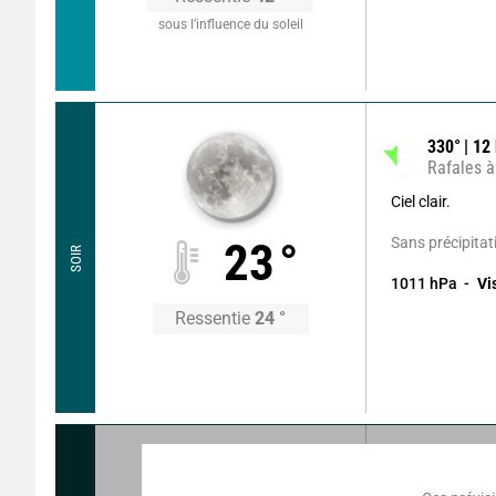
sous l’influence du soleil
330
°
12
Rafales à
Ciel clair.
Sans précipitat
23
°
SOIR
1011
hPa
Vi
Ressentie
24
°
350
°
8
k
Rafales à