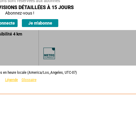
ions sont réservées aux abonnés
es nuageux
ISIONS DÉTAILLÉES À 15 JOURS
le beau temps.
Abonnez-vous !
ions.
onnecte
Je m'abonne
sibilité
4
km
es en heure locale (America/Los_Angeles, UTC-07)
Légende
Glossaire