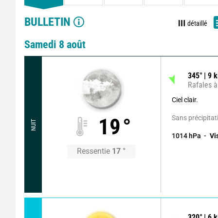
BULLETIN
détaillé
Samedi 8 août
345
°
9
k
Rafales à
Ciel clair.
Sans précipitat
19
°
NUIT
1014
hPa
Vi
Ressentie
17
°
320
°
6
k