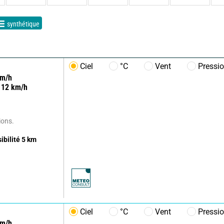
synthétique
Ciel
°C
Vent
Pressi
m/h
12
km/h
ions.
sibilité
5
km
Ciel
°C
Vent
Pressi
m/h