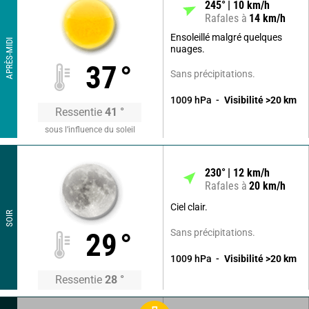
245
°
10
km/h
Rafales à
14
km/h
Ensoleillé malgré quelques
APRÈS-MIDI
nuages.
37
°
Sans précipitations.
1009
hPa
Visibilité
>20
km
Ressentie
41
°
sous l’influence du soleil
230
°
12
km/h
Rafales à
20
km/h
Ciel clair.
SOIR
Sans précipitations.
29
°
1009
hPa
Visibilité
>20
km
Ressentie
28
°