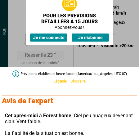
185
°
3
km/h
Rafales à
5
km/h
POUR LES PRÉVISIONS
DÉTAILLÉES À 15 JOURS
Beau temps peu nuageux.
Abonnez-vous !
NUIT
Sans précipitations.
21
°
Je me connecte
Je m'abonne
1009
hPa
Visibilité
>20
km
Ressentie
23
°
en raison de l'humidité
Prévisions établies en heure locale (America/Los_Angeles, UTC-07)
Légende
Glossaire
Avis de l'expert
Cet après-midi à Forest home,
 Ciel peu nuageux devenant 
clair. Vent faible.
La fiabilité de la situation est bonne.