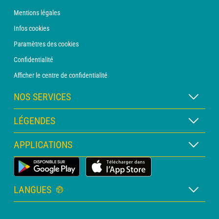
Mentions légales
Infos cookies
Paramètres des cookies
Confidentialité
Afficher le centre de confidentialité
NOS SERVICES
Abonnement METEO Xpert
LÉGENDES
Abonnement METEO PRO
Légende des cartes
APPLICATIONS
Consultation avec un prévisionniste
Légende des pictogrammes
Bulletin PRO
Application Météo Terrestre
Glossaire
Alertes
LANGUES
Certificats d'intempéries
Français
Relevés sur mesure