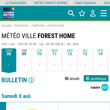
La Chaîne Météo
METEO CONSULT MARINE
Figaro Nautisme
Abon
Accueil
Etats-Unis
Californie
Forest home
MÉTÉO VILLE
FOREST HOME
USA
Lon : -120°58’,02 W
Lat : 38°28’,002 N
Alt : 40m
SAM
DIM
LUN
MAR
MER
JEU
VEN
08
09
10
11
12
13
14
-
-
-
-
-
-
-
-
-
-
-
-
-
-
BULLETIN
détaillé
synthétique
85%
Fiabilité
Samedi 8 aoû