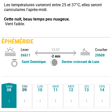
Les températures varieront entre 25 et 37°C, elles seront 
caniculaires l'après-midi.
Cette nuit,
beau temps peu nuageux.
 Vent faible.
ÉPHÉMÉRIDE
Lever
13:57
Coucher
06h11
20h08
-2 min
Saint Dominique
Dernier croissant de Lune
SAM
DIM
LUN
MAR
MER
JEU
VEN
08
09
10
11
12
13
14
-
-
-
-
-
-
-
-
-
-
-
-
-
-