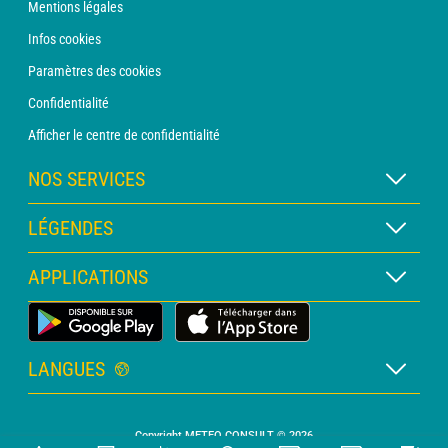
Mentions légales
Infos cookies
Paramètres des cookies
Confidentialité
Afficher le centre de confidentialité
NOS SERVICES
Abonnement METEO Xpert
LÉGENDES
Abonnement METEO PRO
Légende des cartes
APPLICATIONS
Consultation avec un prévisionniste
Légende des pictogrammes
Bulletin PRO
Application Météo Terrestre
Glossaire
Alertes
LANGUES
Certificats d'intempéries
Français
Relevés sur mesure
Copyright METEO CONSULT © 2026
Anglais
Devis personnalisé