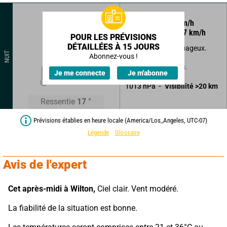
315
°
3
km/h
Rafales à
7
km/h
POUR LES PRÉVISIONS
DÉTAILLÉES À 15 JOURS
Beau temps peu nuageux.
NUIT
Abonnez-vous !
Sans précipitations.
17
°
Je me connecte
Je m'abonne
1013
hPa
Visibilité
>20
km
Ressentie
17
°
Prévisions établies en heure locale (America/Los_Angeles, UTC-07)
Légende
Glossaire
Avis de l'expert
Cet après-midi à Wilton,
 Ciel clair. Vent modéré.
La fiabilité de la situation est bonne.