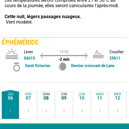
Les températures seront comprises entre 21 et 36°C au 
cours de la journée, elles seront caniculaires l'après-midi.
Cette nuit,
légers passages nuageux.
 Vent modéré.
ÉPHÉMÉRIDE
Lever
14:00
Coucher
06h10
20h11
-2 min
Saint Octavien
Dernier croissant de Lune
JEU
VEN
SAM
DIM
LUN
MAR
MER
06
07
08
09
10
11
12
-
-
-
-
-
-
-
-
-
-
-
-
-
-