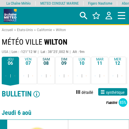
La Chaîne Météo
METEO CONSULT MARINE
Figaro Nautisme
Abon
Accueil
Etats-Unis
Californie
Wilton
MÉTÉO VILLE
WILTON
USA
Lon : -121°12 W
Lat : 38°25’,002 N
Alt : 9m
JEU
VEN
SAM
DIM
LUN
MAR
MER
06
07
08
09
10
11
12
-
-
-
-
-
-
-
-
-
-
-
-
-
-
BULLETIN
détaillé
synthétique
85%
Fiabilité
Jeudi 6 aoû