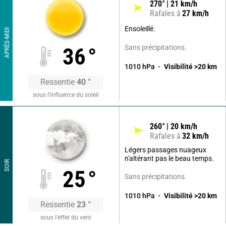
270
°
21
km/h
Rafales à
27
km/h
Ensoleillé.
APRÈS-MIDI
Sans précipitations.
36
°
1010
hPa
Visibilité
>20
km
Ressentie
40
°
sous l’influence du soleil
260
°
20
km/h
Rafales à
32
km/h
Légers passages nuageux
n'altérant pas le beau temps.
SOIR
25
°
Sans précipitations.
1010
hPa
Visibilité
>20
km
Ressentie
23
°
sous l'effet du vent