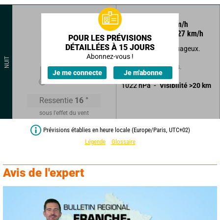
10
°
12
km/h
Rafales à
27
km/h
POUR LES PRÉVISIONS
DÉTAILLÉES À 15 JOURS
Beau temps peu nuageux.
Abonnez-vous !
NUIT
Sans précipitations.
18
°
Je me connecte
Je m'abonne
1022
hPa
Visibilité
>20
km
Ressentie
16
°
sous l'effet du vent
Prévisions établies en heure locale (Europe/Paris, UTC+02)
Légende
Glossaire
Avis de l'expert