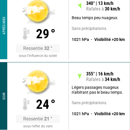
340
°
13
km/h
Rafales à
30
km/h
Beau temps peu nuageux.
APRÈS-MIDI
Sans précipitations.
29
°
1021
hPa
Visibilité
>20
km
Ressentie
32
°
sous l’influence du soleil
355
°
16
km/h
Rafales à
34
km/h
Légers passages nuageux
n'altérant pas le beau temps.
SOIR
24
°
Sans précipitations.
1021
hPa
Visibilité
>20
km
Ressentie
21
°
sous l'effet du vent