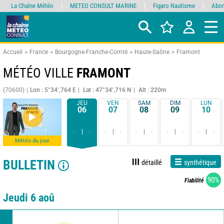
La Chaîne Météo
METEO CONSULT MARINE
Figaro Nautisme
Abon
Accueil
France
Bourgogne-Franche-Comté
Haute-Saône
Framont
MÉTÉO VILLE
FRAMONT
(70600)
Lon : 5°34’,764 E
Lat : 47°34’,716 N
Alt : 220m
JEU
VEN
SAM
DIM
LUN
06
07
08
09
10
-
-
-
-
-
-
-
-
-
-
Météo du jour
BULLETIN
détaillé
synthétique
90%
Fiabilité
Jeudi 6 aoû