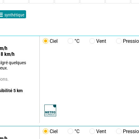
synthétique
Ciel
°C
Vent
Pressi
m/h
8
km/h
lgré quelques
eux.
ions.
sibilité
5
km
Ciel
°C
Vent
Pressi
m/h