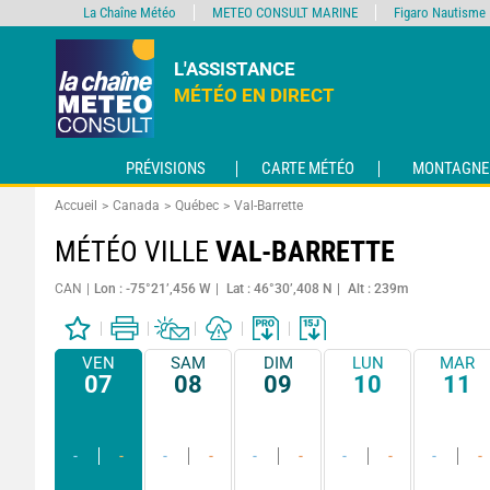
La Chaîne Météo
METEO CONSULT MARINE
Figaro Nautisme
L'ASSISTANCE
MÉTÉO EN DIRECT
PRÉVISIONS
CARTE MÉTÉO
MONTAGNE
Accueil
Canada
Québec
Val-Barrette
MÉTÉO VILLE
VAL-BARRETTE
CAN
Lon : -75°21’,456 W
Lat : 46°30’,408 N
Alt : 239m
VEN
SAM
DIM
LUN
MAR
07
08
09
10
11
-
-
-
-
-
-
-
-
-
-