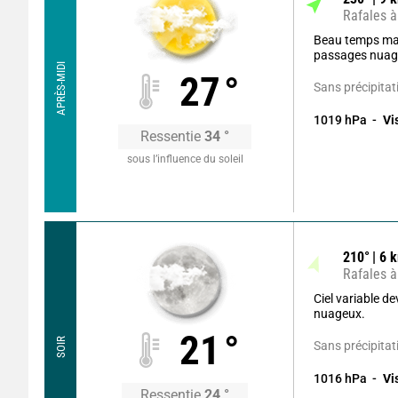
Rafales à
Beau temps ma
passages nuag
APRÈS-MIDI
27
°
Sans précipitat
1019
hPa
Vi
Ressentie
34
°
sous l’influence du soleil
210
°
6
k
Rafales à
Ciel variable d
nuageux.
21
°
SOIR
Sans précipitat
1016
hPa
Vi
Ressentie
24
°