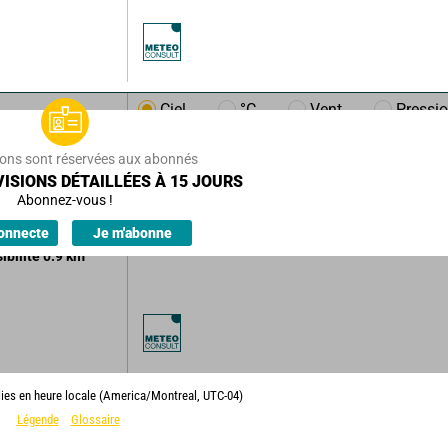
Ciel
°C
Vent
Pressi
m/h
6
km/h
ions sont réservées aux abonnés
ISIONS DÉTAILLÉES À 15 JOURS
llards.
Abonnez-vous !
ions.
onnecte
Je m'abonne
sibilité
0.9
km
lies en heure locale (America/Montreal, UTC-04)
Légende
Glossaire