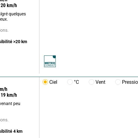
20
km/h
lgré quelques
eux.
ions.
sibilité
>20
km
Ciel
°C
Vent
Pressi
m/h
19
km/h
evenant peu
ions.
sibilité
4
km