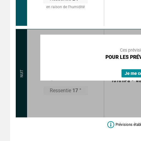
en raison de l'humidité
160
°
5
k
Rafales à
Ces prévis
POUR LES PRÉV
Brumes et broui
Sans précipitat
18
°
NUIT
Je me c
1016
hPa
Vi
Ressentie
17
°
Prévisions étab