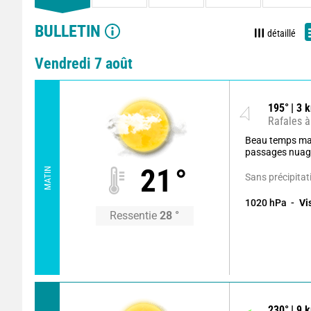
BULLETIN
détaillé
Vendredi 7 août
195
°
3
k
Rafales à
Beau temps ma
passages nuag
21
°
MATIN
Sans précipitat
1020
hPa
Vi
Ressentie
28
°
230
°
9
k