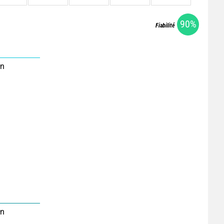
90%
Fiabilité
on
on