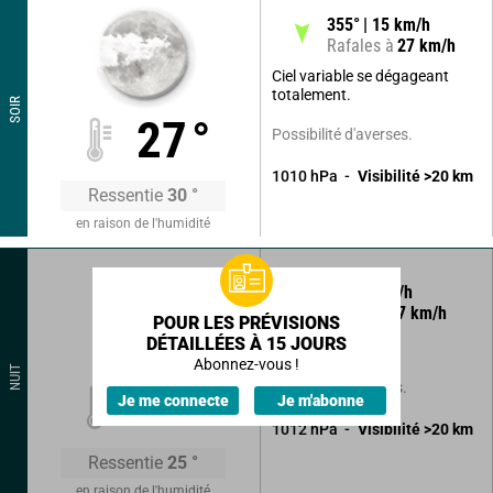
355
°
15
km/h
Rafales à
27
km/h
Ciel variable se dégageant
totalement.
SOIR
27
°
Possibilité d'averses.
1010
hPa
Visibilité
>20
km
Ressentie
30
°
en raison de l'humidité
40
°
4
km/h
Rafales à
7
km/h
POUR LES PRÉVISIONS
DÉTAILLÉES À 15 JOURS
Ciel clair.
Abonnez-vous !
NUIT
Sans précipitations.
22
°
Je me connecte
Je m'abonne
1012
hPa
Visibilité
>20
km
Ressentie
25
°
en raison de l'humidité