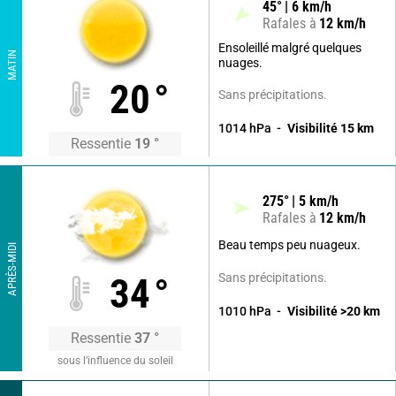
45
°
6
km/h
Rafales à
12
km/h
Ensoleillé malgré quelques
MATIN
nuages.
20
°
Sans précipitations.
1014
hPa
Visibilité
15
km
Ressentie
19
°
275
°
5
km/h
Rafales à
12
km/h
Beau temps peu nuageux.
APRÈS-MIDI
Sans précipitations.
34
°
1010
hPa
Visibilité
>20
km
Ressentie
37
°
sous l’influence du soleil