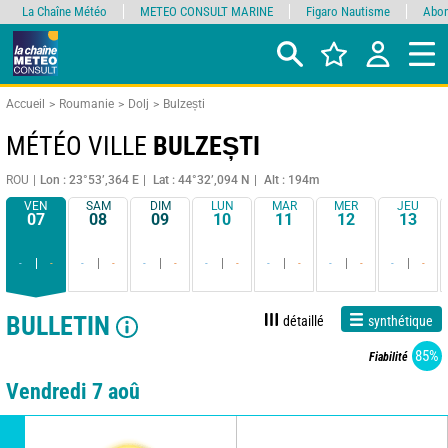
La Chaîne Météo
METEO CONSULT MARINE
Figaro Nautisme
Abon
Accueil
Roumanie
Dolj
Bulzești
MÉTÉO VILLE
BULZEȘTI
ROU
Lon : 23°53’,364 E
Lat : 44°32’,094 N
Alt : 194m
VEN
SAM
DIM
LUN
MAR
MER
JEU
07
08
09
10
11
12
13
-
-
-
-
-
-
-
-
-
-
-
-
-
-
BULLETIN
détaillé
synthétique
85%
Fiabilité
Vendredi 7 aoû