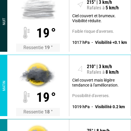
215
°
3
km/h
Rafales à
5
km/h
Ciel couvert et brumeux.
NUIT
Visibilité réduite.
19
°
Faible risque d'averses.
1017
hPa
Visibilité
<0.1
km
Ressentie
19
°
210
°
3
km/h
Rafales à
8
km/h
Ciel couvert mais légère
MATIN
tendance à l'amélioration.
19
°
Possibilité d'averses.
1019
hPa
Visibilité
0.2
km
Ressentie
18
°
75
°
8
km/h