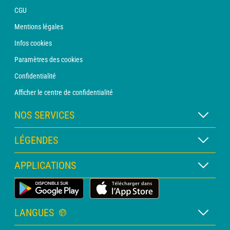
CGU
Mentions légales
Infos cookies
Paramètres des cookies
Confidentialité
Afficher le centre de confidentialité
NOS SERVICES
Abonnement METEO Xpert
LÉGENDES
Abonnement METEO PRO
Légende des cartes
APPLICATIONS
Consultation avec un prévisionniste
Légende des pictogrammes
Bulletin PRO
Application Météo Terrestre
Glossaire
Alertes
LANGUES
Certificats d'intempéries