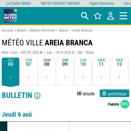
La Chaîne Météo
METEO CONSULT MARINE
Figaro Nautisme
Abon
Accueil
Brésil
Région Nord-est
Bahia
Areia Branca
MÉTÉO VILLE
AREIA BRANCA
BRA
Lon : -39°29’,202 W
Lat : -15°5’,976 S
Alt : 153m
JEU
VEN
SAM
DIM
LUN
MAR
MER
06
07
08
09
10
11
12
-
-
-
-
-
-
-
-
-
-
-
-
-
-
BULLETIN
détaillé
synthétique
90%
Fiabilité
Jeudi 6 aoû