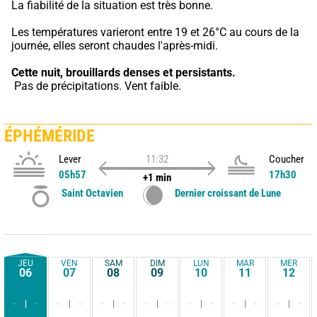
La fiabilité de la situation est très bonne.
Les températures varieront entre 19 et 26°C au cours de la 
journée, elles seront chaudes l'après-midi.
Cette nuit,
brouillards denses et persistants.
 Pas de précipitations. Vent faible.
ÉPHÉMÉRIDE
Lever
11:32
Coucher
05h57
17h30
+1 min
Saint Octavien
Dernier croissant de Lune
JEU
VEN
SAM
DIM
LUN
MAR
MER
06
07
08
09
10
11
12
-
-
-
-
-
-
-
-
-
-
-
-
-
-