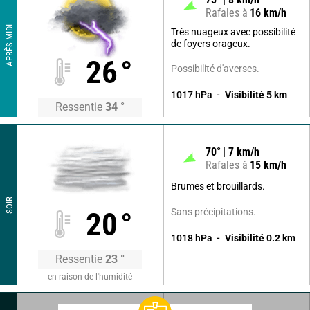
Rafales à
16
km/h
APRÈS-MIDI
Très nuageux avec possibilité
de foyers orageux.
26
°
Possibilité d'averses.
1017
hPa
Visibilité
5
km
Ressentie
34
°
70
°
7
km/h
Rafales à
15
km/h
Brumes et brouillards.
SOIR
Sans précipitations.
20
°
1018
hPa
Visibilité
0.2
km
Ressentie
23
°
en raison de l'humidité