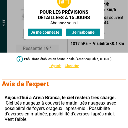
350
°
3
km/h
Rafales à
5
km/h
POUR LES PRÉVISIONS
DÉTAILLÉES À 15 JOURS
Attention! Brouillards souvent
NUIT
denses et persistants.
Abonnez-vous !
20
°
Je me connecte
Je m'abonne
Sans précipitations.
1017
hPa
Visibilité
<0.1
km
Ressentie
19
°
Prévisions établies en heure locale (America/Bahia, UTC-03)
Légende
Glossaire
Avis de l'expert
Aujourd'hui à Areia Branca,
le ciel restera très chargé.
 Ciel très nuageux à couvert le matin, très nuageux avec 
possibilité de foyers orageux l'après-midi. Possibilité 
d'averses en matinée, possibilité d'averses l'après-midi. 
Vent faible.