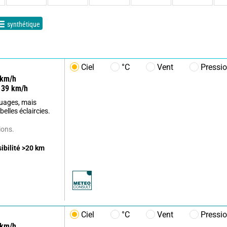
synthétique
Ciel
°C
Vent
Pressi
km/h
39
km/h
uages, mais
elles éclaircies.
ions.
sibilité
>20
km
Ciel
°C
Vent
Pressi
km/h