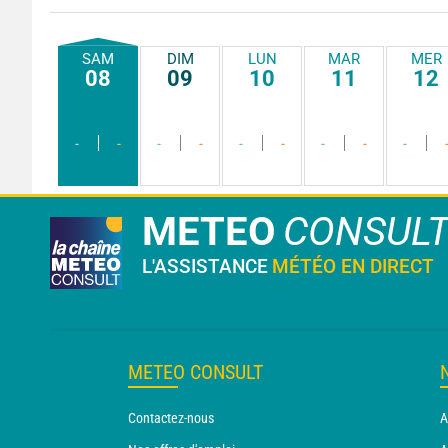
SAM
DIM
LUN
MAR
MER
08
09
10
11
12
-
-
-
-
-
-
-
-
-
METEO
CONSUL
L'ASSISTANCE
MÉTÉO EN DIRECT
METEO CONSULT
Contactez-nous
A