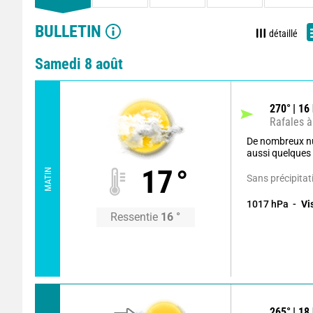
BULLETIN
détaillé
Samedi 8 août
270
°
16
Rafales à
De nombreux n
aussi quelques b
17
°
MATIN
Sans précipitat
1017
hPa
Vi
Ressentie
16
°
265
°
18