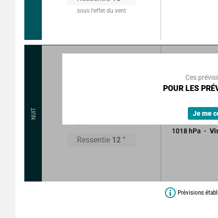
sous l'effet du vent
225
°
10
Rafales à
Ces prévis
Légers passag
POUR LES PRÉV
n'altérant pas 
14
°
NUIT
Sans précipitat
Je me c
1018
hPa
Vi
Ressentie
12
°
Prévisions étab