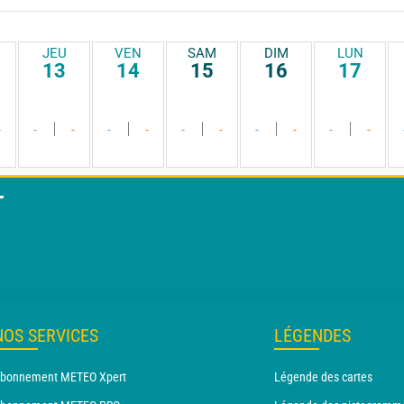
JEU
VEN
SAM
DIM
LUN
13
14
15
16
17
-
-
-
-
-
-
-
-
-
-
-
T
NOS SERVICES
LÉGENDES
bonnement METEO Xpert
Légende des cartes