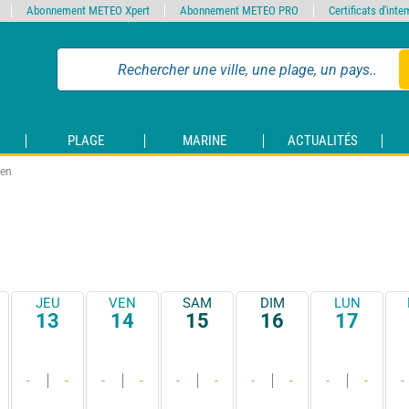
Abonnement METEO Xpert
Abonnement METEO PRO
Certificats d'int
PLAGE
MARINE
ACTUALITÉS
den
JEU
VEN
SAM
DIM
LUN
13
14
15
16
17
-
-
-
-
-
-
-
-
-
-
-