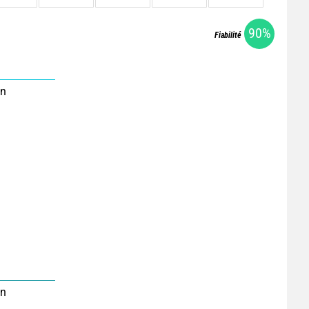
90%
Fiabilité
on
on