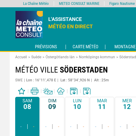
La Chaîne Météo
METEO CONSULT MARINE
Figaro Nautisme
L'ASSISTANCE
MÉTÉO EN DIRECT
PRÉVISIONS
CARTE MÉTÉO
MONTAGNE
Accueil
Suède
Östergötlands län
Norrköpings kommun
Södersta
MÉTÉO VILLE
SÖDERSTADEN
SWE
Lon : 16°11’,478 E
Lat : 58°34’,926 N
Alt : 25m
SAM
DIM
LUN
MAR
MER
08
09
10
11
12
-
-
-
-
-
-
-
-
-
-