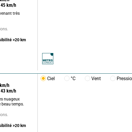
45
km/h
evenant très
ions.
sibilité
>20
km
Ciel
°C
Vent
Pressi
km/h
43
km/h
es nuageux
le beau temps.
ions.
sibilité
>20
km