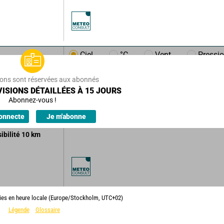
Ciel
°C
Vent
Pressi
km/h
24
km/h
ions sont réservées aux abonnés
es nuageux
ISIONS DÉTAILLÉES À 15 JOURS
le beau temps.
Abonnez-vous !
ions.
onnecte
Je m'abonne
sibilité
10
km
lies en heure locale (Europe/Stockholm, UTC+02)
Légende
Glossaire