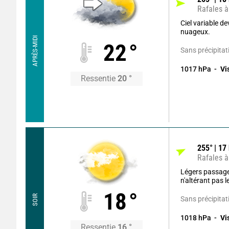
Rafales à
Ciel variable d
nuageux.
APRÈS-MIDI
22
°
Sans précipitat
1017
hPa
Vi
Ressentie
20
°
255
°
17
Rafales à
Légers passag
n'altérant pas 
18
°
SOIR
Sans précipitat
1018
hPa
Vi
Ressentie
16
°