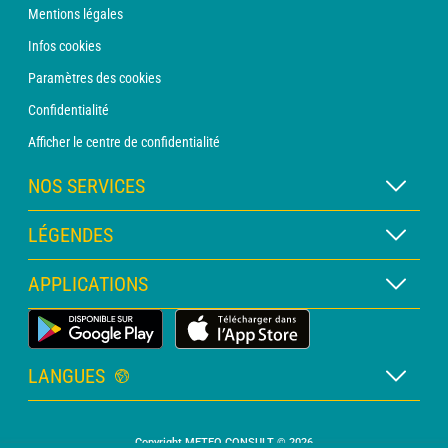
Mentions légales
Infos cookies
Paramètres des cookies
Confidentialité
Afficher le centre de confidentialité
NOS SERVICES
Abonnement METEO Xpert
LÉGENDES
Abonnement METEO PRO
Légende des cartes
APPLICATIONS
Consultation avec un prévisionniste
Légende des pictogrammes
Bulletin PRO
Application Météo Terrestre
Glossaire
Alertes
LANGUES
Certificats d'intempéries
Français
Relevés sur mesure
Copyright METEO CONSULT © 2026