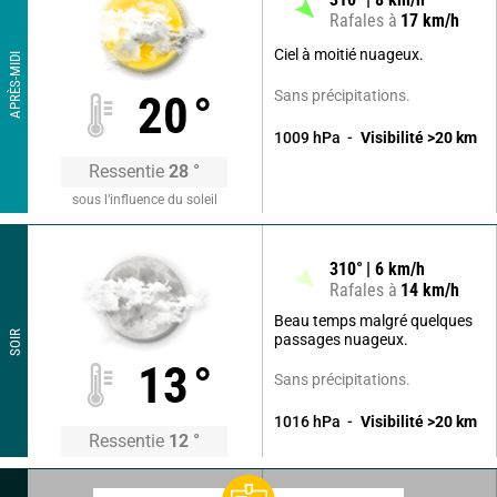
Rafales à
17
km/h
Ciel à moitié nuageux.
APRÈS-MIDI
Sans précipitations.
20
°
1009
hPa
Visibilité
>20
km
Ressentie
28
°
sous l’influence du soleil
310
°
6
km/h
Rafales à
14
km/h
Beau temps malgré quelques
SOIR
passages nuageux.
13
°
Sans précipitations.
1016
hPa
Visibilité
>20
km
Ressentie
12
°