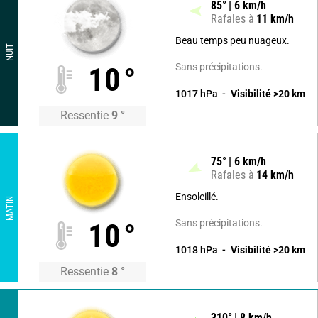
85
°
6
km/h
Rafales à
11
km/h
Beau temps peu nuageux.
NUIT
Sans précipitations.
10
°
1017
hPa
Visibilité
>20
km
Ressentie
9
°
75
°
6
km/h
Rafales à
14
km/h
Ensoleillé.
MATIN
Sans précipitations.
10
°
1018
hPa
Visibilité
>20
km
Ressentie
8
°
310
°
8
km/h