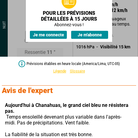
105
°
5
km/h
Rafales à
12
km/h
POUR LES PRÉVISIONS
DÉTAILLÉES À 15 JOURS
Légers passages nuageux
NUIT
n'altérant pas le beau temps.
Abonnez-vous !
11
°
Je me connecte
Je m'abonne
Sans précipitations.
1016
hPa
Visibilité
15
km
Ressentie
11
°
Prévisions établies en heure locale (America/Lima, UTC-05)
Légende
Glossaire
Avis de l'expert
Aujourd'hui à Chanahuas,
le grand ciel bleu ne résistera 
pas.
 Temps ensoleillé devenant plus variable dans l'après-
midi. Pas de précipitations. Vent faible.
La fiabilité de la situation est très bonne.