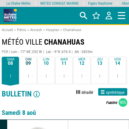
La Chaîne Météo
METEO CONSULT MARINE
Figaro Nautisme
Abon
Accueil
Pérou
Ancash
Huaylas
Chanahuas
MÉTÉO VILLE
CHANAHUAS
PER
Lon : -77°48’,252 W
Lat : -9°8’,676 S
Alt : 2825m
SAM
DIM
LUN
MAR
MER
JEU
VEN
08
09
10
11
12
13
14
-
-
-
-
-
-
-
-
-
-
-
-
-
-
BULLETIN
détaillé
synthétique
90%
Fiabilité
Samedi 8 aoû