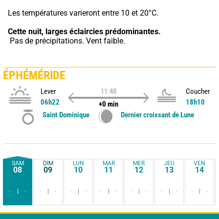
Les températures varieront entre 10 et 20°C.
Cette nuit,
larges éclaircies prédominantes.
 Pas de précipitations. Vent faible.
ÉPHÉMÉRIDE
Lever
11:48
Coucher
06h22
18h10
+0 min
Saint Dominique
Dernier croissant de Lune
SAM
DIM
LUN
MAR
MER
JEU
VEN
08
09
10
11
12
13
14
-
-
-
-
-
-
-
-
-
-
-
-
-
-